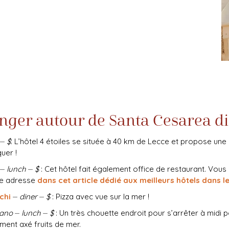
ger autour de Santa Cesarea d
⏤
$
: L’hôtel 4 étoiles se située à 40 km de Lecce et propose une 
uer !
⏤
lunch
⏤
$
: Cet hôtel fait également office de restaurant. Vous
tte adresse
dans cet article dédié aux meilleurs hôtels dans le
chi
⏤
diner
⏤
$
: Pizza avec vue sur la mer !
rano
⏤
lunch
⏤
$
: Un très chouette endroit pour s’arrêter à midi 
ment axé fruits de mer.