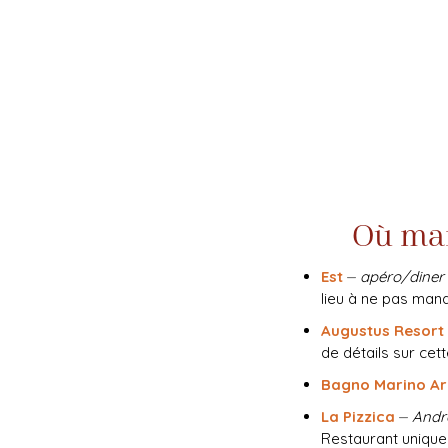
Où man
Est
⏤
apéro/diner
lieu à ne pas manq
Augustus Resort
de détails sur ce
Bagno Marino Ar
La Pizzica
⏤
And
Restaurant unique