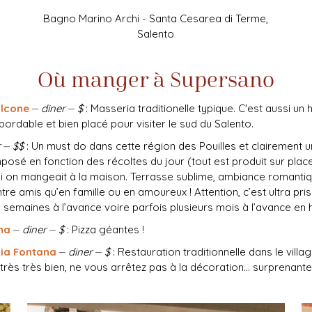
Bagno Marino Archi - Santa Cesarea di Terme,
Salento
Où manger à Supersano
alcone
⏤
diner
⏤
$
: Masseria traditionelle typique. C'est aussi un
ordable et bien placé pour visiter le sud du Salento.
r
⏤
$$
: Un must do dans cette région des Pouilles et clairement 
posé en fonction des récoltes du jour (tout est produit sur place
 on mangeait à la maison. Terrasse sublime, ambiance romantiq
re amis qu’en famille ou en amoureux ! Attention, c’est ultra prisé
 semaines à l’avance voire parfois plusieurs mois à l’avance en 
na
⏤
diner
⏤
$
: Pizza géantes !
hia Fontana
⏤
diner
⏤
$
: Restauration traditionnelle dans le vill
rès très bien, ne vous arrêtez pas à la décoration... surprenante