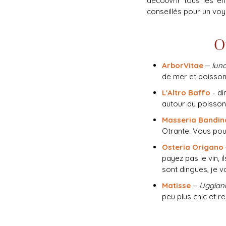
découvrir tous les e
conseillés pour un voy
O
ArborVitae
⏤
lun
de mer et poisson 
L'Altro Baffo
- d
autour du poisson
Masseria Bandin
Otrante. Vous pour
Osteria Origano
payez pas le vin, 
sont dingues, je v
Matisse
⏤
Uggiano
peu plus chic et r