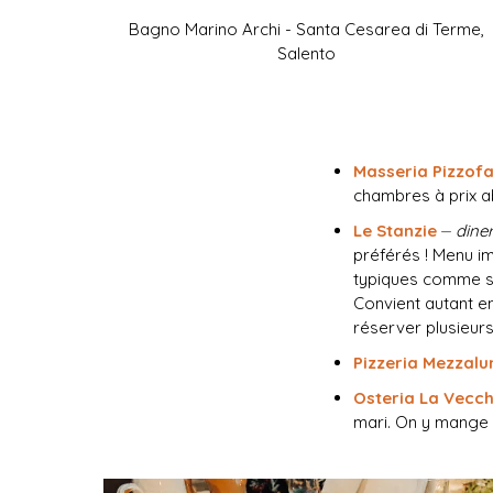
Bagno Marino Archi - Santa Cesarea di Terme,
Salento
Masseria Pizzof
chambres à prix ab
Le Stanzie
⏤
dine
préférés ! Menu im
typiques comme si
Convient autant ent
réserver plusieurs
Pizzeria Mezzalu
Osteria La Vecc
mari. On y mange t