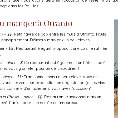
ndroits que nous avons déjà eu l'occasion de tester mais au
age dans les Pouilles.
ù manger à Otranto
ch
⏤
$$
: Petit havre de paix entre les murs d’Otranto. Fruits
principalement. Délicieux mais prix un peu élevés.
iner - $$ : Restaurant élégant proposant une cuisine rafinée
.
o
⏤
diner
⏤
$:
Ce restaurant est également un hôtel situé à
rez vous y arrêter pour un délicieux diner !
⏤
diner
⏤
$$
: Traditionnel mais un peu relevé. Vous ne
ils vous servent leur production en dégustation (et les vins
ous conseille d’en acheter si vous avez l’occasion).
 la Chesia
⏤
diner
⏤
$$
: Restaurant traditionnel mais un
elevé. Parfait pour une soirée en amoureux.