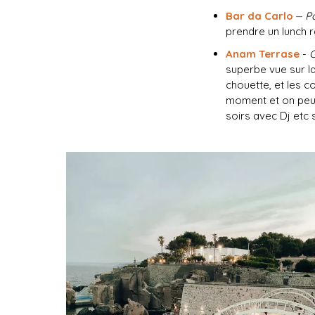
Bar da Carlo
⏤
Po
prendre un lunch r
Anam Terrase
-
C
superbe vue sur la
chouette, et les c
moment et on peut 
soirs avec Dj etc