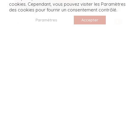
cookies. Cependant, vous pouvez visiter les Paramètres
des cookies pour fournir un consentement contrôlé.
Paramètres
Accepter
Conseils mode
Inspiration robe de
ceremonie : ma sélection
de tenues pour un
mariage
Vous êtes invitée à un mariage et vous cherchez
une robe de cérémonie ? Je vous partage ma
sélection de tenues chics, tendances et colorées !
LIRE PLUS