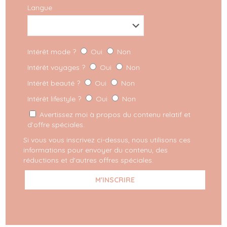
Langue
Quelques parutions dans les
Intérêt mode ?
Oui
Non
journaux
Intérêt voyages ?
Oui
Non
Intérêt beauté ?
Oui
Non
Intérêt lifestyle ?
Oui
Non
Avertissez moi à propos du contenu relatif et
d’offre spéciales.
ENVIE DE LIRE LES ARTICLES ?
Si vous vous inscrivez ci-dessus, nous utilisons ces
informations pour envoyer du contenu, des
réductions et d'autres offres spéciales.
Ils m'ont fait confiance