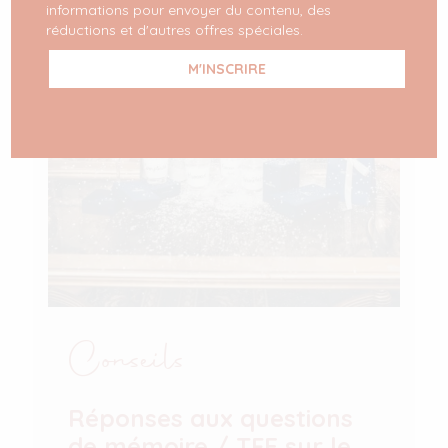
informations pour envoyer du contenu, des
réductions et d'autres offres spéciales.
Conseils
Réponses aux questions
de mémoire / TFE sur le