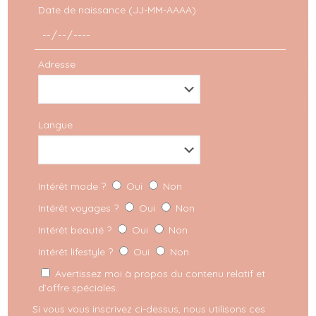
Super heureuse de vous retrouver aujourd’hui
Date de naissance (JJ-MM-AAAA)
pour vous emmener avec ma team dans les
backstages d’un shooting photo professionnel :
qu’y a-t-il y a comme processus
[…]
Adresse
LIRE PLUS
Langue
Intérêt mode ?
Oui
Non
Intérêt voyages ?
Oui
Non
Intérêt beauté ?
Oui
Non
Intérêt lifestyle ?
Oui
Non
Avertissez moi à propos du contenu relatif et
d’offre spéciales.
Si vous vous inscrivez ci-dessus, nous utilisons ces