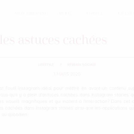
MON DRESSING
MODE
VOYAGE
LIFEST
 les astuces cachées
LIFESTYLE
RÉSEAUX SOCIAUX
1 MARS 2020
est l’outil Instagram idéal pour mettre en avant un contenu s
ous qu’il y a plein d’astuces cachées dans Instagram stories qu
es visuels magnifiques et qui incitent à l’intéraction? Dans cet 
s cachées dans Instagram stories ainsi que les applications que 
au quotidien.