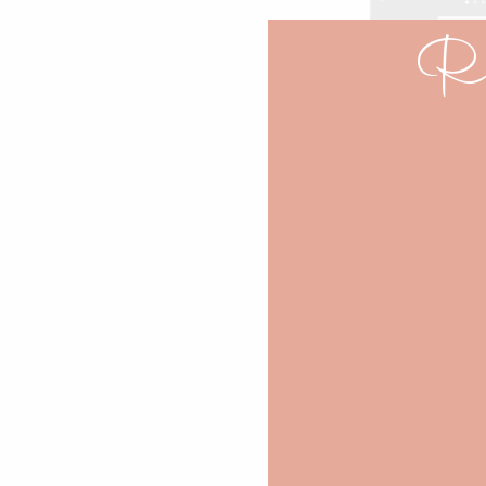
Re
Jouer avec l’outi
niveau des couleu
de couleur pour vo
Augmenter la g
enfoncé sur une 
couleurs à l’infini !
Faire un dégradé
sélectionnez tout
ciel sur votre 
fonction de l’ampl