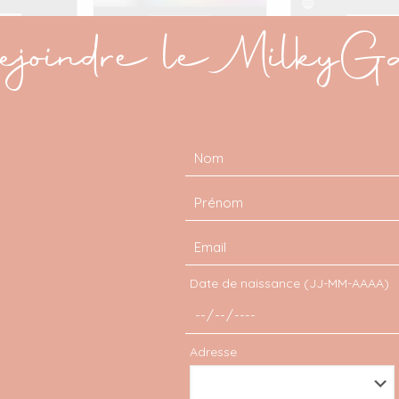
joindre le MilkyG
l pipette
: c’est le meilleur outil pour faire des Instagram stor
rs. L’outil vous permet de sélectionner les couleurs de la phot
s textes! Easy.
amme de couleur
: clickez sur l’outil pinceau, puis restez lon
couleur et montez le un peu vers le haut. Une palette dégrad
Date de naissance (JJ-MM-AAAA)
 de couleurs sur un texte
: ouvrez l’outil pipette de couleurs et
 votre texte, et glissez vos doigts de gauche à droite lentemen
Adresse
texte. Vous pouvez également créer un dégradé d’une même
eur du déplacement de votre doigt sur l’outil couleur.