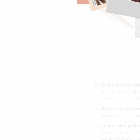
Ecrire un mot da
choisi, sélectionn
clickez tout simpl
Mettre une ombre
nouveau cadre de t
Utiliser des poli
vous à
ce site
, e
résultat obtenu av