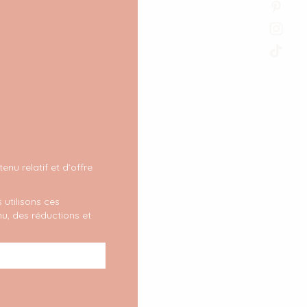
nu relatif et d’offre
 utilisons ces
u, des réductions et