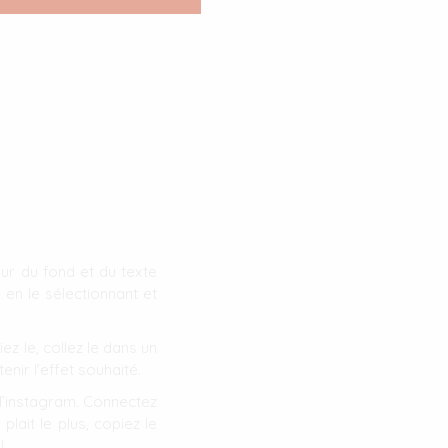
eur du fond et du texte
 en le sélectionnant et
ez le, collez le dans un
nir l’effet souhaité.
u d’instagram. Connectez
plait le plus, copiez le
!