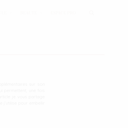
YLE
BEAUTÉ
ESPACE PRO
upplémentaires sur son
i permettent, une fois
article je vous partage
j’utilise pour embellir