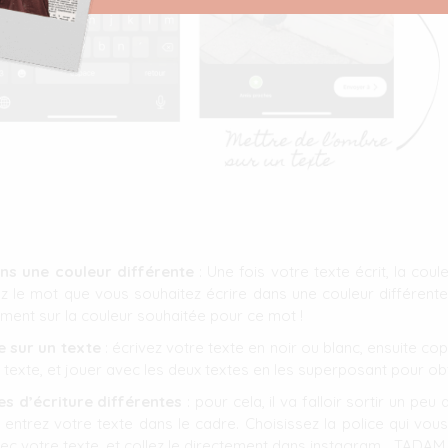
ns une couleur différente
: Une fois votre texte écrit, la coul
ez le mot que vous souhaitez écrire dans une couleur différente
ement sur la couleur souhaitée pour ce mot !
 sur un texte
: écrivez votre texte en noir ou blanc, ensuite copi
exte, et jouer avec les deux textes en les superposant pour obte
ces d’écriture différentes
: pour cela, il va falloir sortir un pe
t entrez votre texte dans le cadre. Choisissez la police qui vous 
ec votre texte, et collez le directement dans instagram… TADAM 