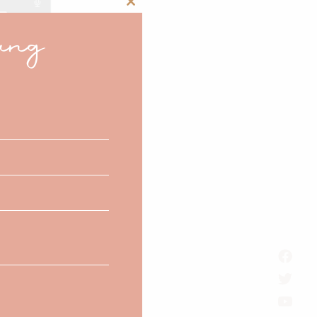
Close
ang
this
module
ies bien équilibrées au
o pour créer une gamme
gtemps avec votre doigt
ée s’affiche avec des
 la palette de couleurs,
t pour créer un arc-en-
 gamme de couleur en