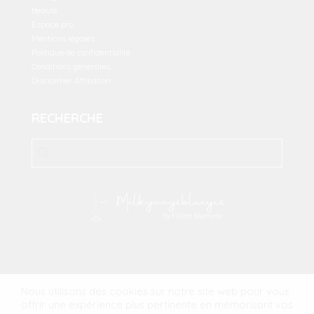
Beauté
Espace pro
Mentions légales
Politique de confidentialité
Conditions générales
Disclaimer Affiliation
RECHERCHE
2023 Milkywaysblueyes. All Rights Reserved.
MFM Digital
Nous utilisons des cookies sur notre site web pour vous
offrir une expérience plus pertinente en mémorisant vos