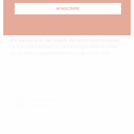
Connue sous le nom de "Cité Blanche",
Ostuni
organise une foire antiquaire le deuxième
dimanche de chaque mois
.
Située dans le centre
historique
, cette foire est parfaite pour
ceux qui
recherchent des meubles d'époque, des pièces
d'argenterie et des objets de décoration uniques
.
La vue panoramique sur la campagne environnante
est un bonus supplémentaire lors de votre visite.