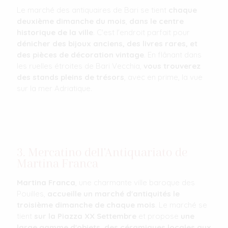
Le marché des antiquaires de Bari se tient
chaque
deuxième dimanche du mois
,
dans le centre
historique de la ville
. C'est l'endroit parfait pour
dénicher des bijoux anciens, des livres rares, et
des pièces de décoration vintage
. En flânant dans
les ruelles étroites de Bari Vecchia,
vous trouverez
des stands pleins de trésors
, avec en prime, la vue
sur la mer Adriatique.
3. Mercatino dell'Antiquariato de
Martina Franca
Martina Franca
, une charmante ville baroque des
Pouilles,
accueille un marché d'antiquités le
troisième dimanche de chaque mois
. Le marché se
tient
sur la Piazza XX Settembre
et propose
une
large gamme d'objets, des céramiques locales aux