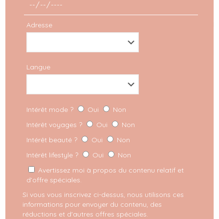
Voir cette publication sur Instagram
Adresse
Langue
Intérêt mode ?
Oui
Non
Intérêt voyages ?
Oui
Non
Intérêt beauté ?
Oui
Non
Une publication partagée par PVGLIA CLASSICS (@pugliaclassics)
Intérêt lifestyle ?
Oui
Non
Avertissez moi à propos du contenu relatif et
d’offre spéciales.
Si vous vous inscrivez ci-dessus, nous utilisons ces
informations pour envoyer du contenu, des
4. Foire Antiquaria : Ostuni
réductions et d'autres offres spéciales.