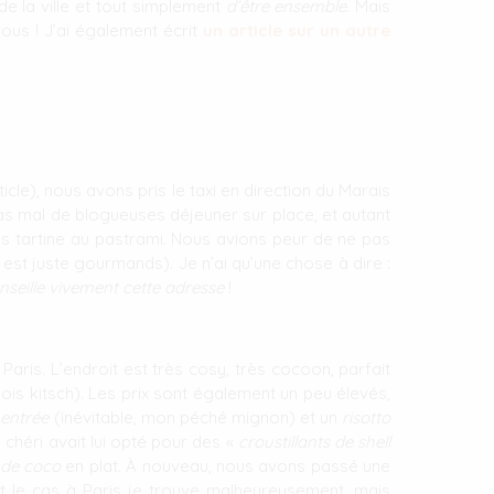
 de la ville et tout simplement
d’être ensemble
. Mais
ous ! J’ai également écrit
un article sur un autre
cle), nous avons pris le taxi en direction du Marais
as mal de blogueuses déjeuner sur place, et autant
s tartine au pastrami. Nous avions peur de ne pas
 est juste gourmands). Je n’ai qu’une chose à dire :
nseille vivement cette adresse
!
Paris. L’endroit est très cosy, très cocoon, parfait
ois kitsch). Les prix sont également un peu élevés,
entrée
(inévitable, mon péché mignon) et un
risotto
 chéri avait lui opté pour des «
croustillants de shell
 de coco
en plat. À nouveau, nous avons passé une
t le cas à Paris je trouve malheureusement, mais