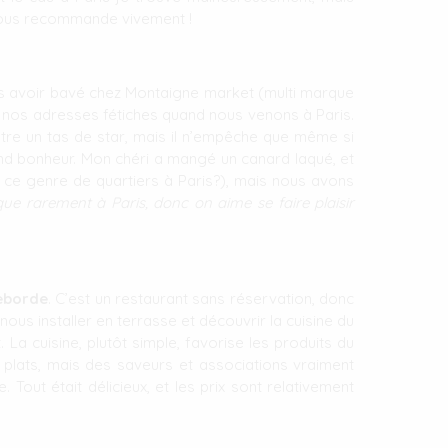
 vous recommande vivement !
ès avoir bavé chez Montaigne market (multi marque
e nos adresses fétiches quand nous venons à Paris.
ontre un tas de star, mais il n’empêche que même si
and bonheur. Mon chéri a mangé un canard laqué, et
ans ce genre de quartiers à Paris?), mais nous avons
ue rarement à Paris, donc on aime se faire plaisir
eborde
. C’est un restaurant sans réservation, donc
nous installer en terrasse et découvrir la cuisine du
 La cuisine, plutôt simple, favorise les produits du
 plats, mais des saveurs et associations vraiment
out était délicieux, et les prix sont relativement