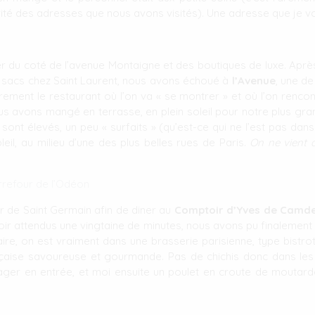
orité des adresses que nous avons visités). Une adresse que je
 du coté de l’avenue Montaigne et des boutiques de luxe. Apr
e sacs chez Saint Laurent, nous avons échoué à
l’Avenue
, une d
irement le restaurant où l’on va « se montrer » et où l’on renc
us avons mangé en terrasse, en plein soleil pour notre plus gr
x sont élevés, un peu « surfaits » (qu’est-ce qui ne l’est pas d
il, au milieu d’une des plus belles rues de Paris.
On ne vient q
rrefour de l’Odéon
r de Saint Germain afin de diner au
Comptoir d’Yves de Camd
 avoir attendus une vingtaine de minutes, nous avons pu finalement 
ire, on est vraiment dans une brasserie parisienne, type bistrot.
nçaise savoureuse et gourmande. Pas de chichis donc dans les
ger en entrée, et moi ensuite un poulet en croute de moutarde. T