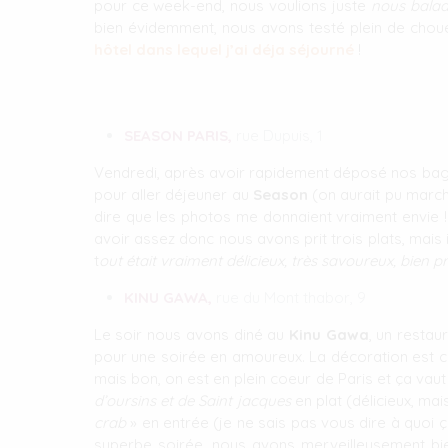
pour ce week-end, nous voulions juste
nous balad
bien évidemment, nous avons testé plein de choue
hôtel dans lequel j’ai déja séjourné
!
SEASON PARIS,
rue Dupuis, 1
Vendredi, après avoir rapidement déposé nos bagages
pour aller déjeuner au
Season
(on aurait pu march
dire que les photos me donnaient vraiment envie 
avoir assez donc nous avons prit trois plats, mais 
t
out était vraiment délicieux, très savoureux, bien
KINU GAWA,
rue du Mont thabor, 9
Le soir nous avons diné au
Kinu Gawa
, un restau
pour une soirée en amoureux. La décoration est cer
mais bon, on est en plein coeur de Paris et ça vaut 
d’oursins et de Saint jacques
en plat (délicieux, ma
crab
» en entrée (je ne sais pas vous dire à quoi ça 
superbe soirée, nous avons merveilleusement bie