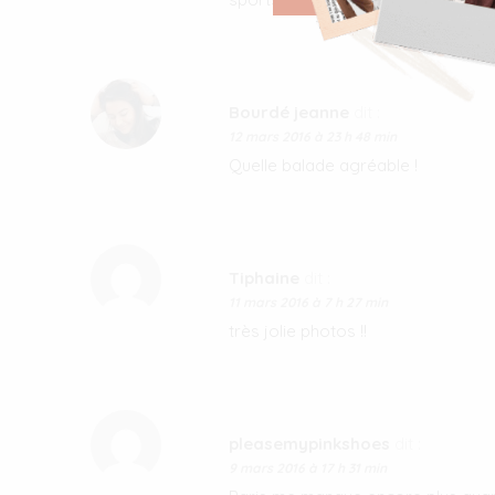
Bourdé jeanne
dit :
12 mars 2016 à 23 h 48 min
Quelle balade agréable !
Tiphaine
dit :
11 mars 2016 à 7 h 27 min
très jolie photos !!
pleasemypinkshoes
dit :
9 mars 2016 à 17 h 31 min