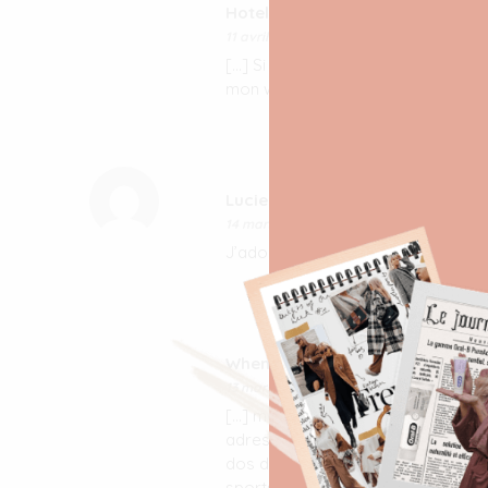
Hotel le Pigalle Paris
dit :
11 avril 2019 à 9 h 51 min
[…] Si cet article vous a plu, n’hési
mon week-end à Paris! […]
Lucie
dit :
14 mars 2016 à 17 h 56 min
J’adore tes photos, elles sont vra
When in Paris - Milkywaysblueye
13 mars 2016 à 10 h 29 min
[…] manqué et que vous êtes à la
adresses, vous pouvez le retrouve
dos de ma chemise contredit un p
sportswear, mais bon, les […]