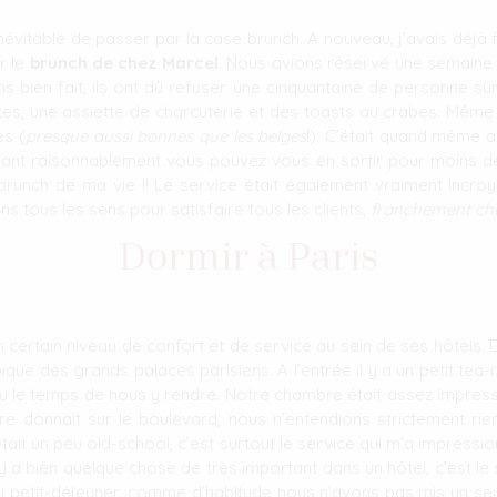
névitable de passer par la case brunch. A nouveau, j’avais déj
r le
brunch de chez Marcel
. Nous avions réservé une semaine à
 bien fait, ils ont dû refuser une cinquantaine de personne su
s, une assiette de charcuterie et des toasts au crabes. Même
es (
presque aussi bonnes que les belges
!). C’était quand même 
eant raisonnablement vous pouvez vous en sortir pour moins d
brunch de ma vie !! Le service était également vraiment incroyab
s tous les sens pour satisfaire tous les clients,
franchement c
Dormir à Paris
un certain niveau de confort et de service au sein de ses hôtels. D
que des grands palaces parisiens. A l’entrée il y a un petit tea-
e temps de nous y rendre. Notre chambre était assez impression
 donnait sur le boulevard, nous n’entendions strictement rien,
i était un peu old-school, c’est surtout le service qui m’a impressi
y a bien quelque chose de très important dans un hôtel, c’est le s
du petit-déjeuner, comme d’habitude nous n’avons pas mis un seul 