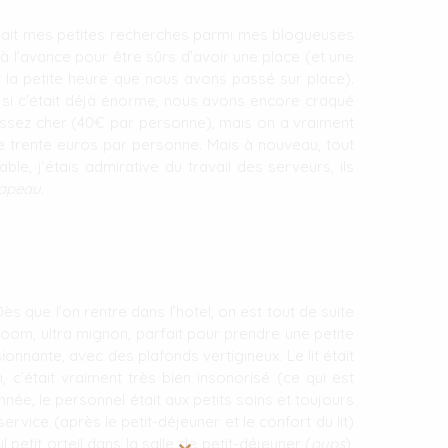
à fait mes petites recherches parmi mes blogueuses
 l’avance pour être sûrs d’avoir une place (et une
r la petite heure que nous avons passé sur place).
 si c’était déjà énorme, nous avons encore craqué
assez cher (40€ par personne), mais on a vraiment
e trente euros par personne. Mais à nouveau, tout
le, j’étais admirative du travail des serveurs, ils
hapeau
.
ès que l’on rentre dans l’hotel, on est tout de suite
room, ultra mignon, parfait pour prendre une petite
nante, avec des plafonds vertigineux. Le lit était
 c’était vraiment très bien insonorisé (ce qui est
onnée, le personnel était aux petits soins et toujours
ervice (après le petit-déjeuner et le confort du lit)
petit orteil dans la salle de petit-déjeuner (
oups
),