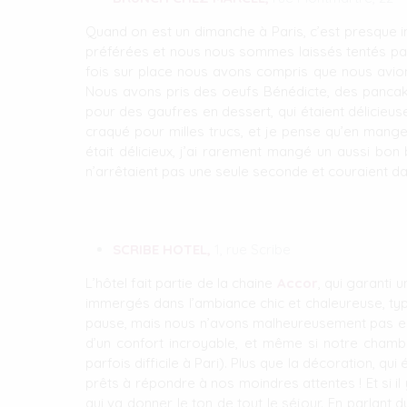
Quand on est un dimanche à Paris, c’est presque i
préférées et nous nous sommes laissés tentés pa
fois sur place nous avons compris que nous avions
Nous avons pris des oeufs Bénédicte, des pancake
pour des gaufres en dessert, qui étaient délicieus
craqué pour milles trucs, et je pense qu’en mang
était délicieux, j’ai rarement mangé un aussi bon 
n’arrêtaient pas une seule seconde et couraient dan
SCRIBE HOTEL,
1, rue Scribe
L’hôtel fait partie de la chaine
Accor
, qui garanti 
immergés dans l’ambiance chic et chaleureuse, typi
pause, mais nous n’avons malheureusement pas eu l
d’un confort incroyable, et même si notre chambre
parfois difficile à Pari). Plus que la décoration, qu
prêts à répondre à nos moindres attentes ! Et si il 
qui va donner le ton de tout le séjour. En parlant 