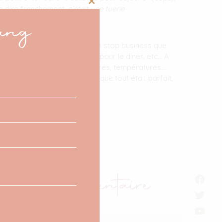
Close
le dire franchement,
c’était une tuerie
.
ang
this
module
ique, il est idéal autant pour un stop business que
: self check-in, self service pour le diner, etc… A
bre : réveil, télévision, lumières, températures…
part de Paris, et je dois dire que tout était parfait,
 Un Commentaire