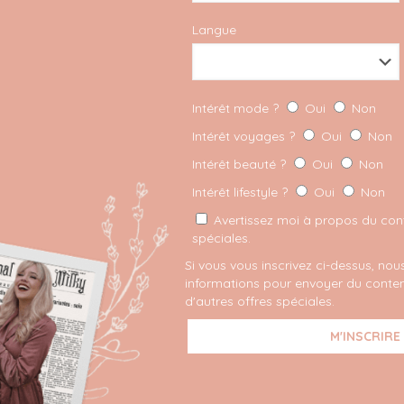
Langue
tez pas à aller checker
Intérêt mode ?
Oui
Non
Intérêt voyages ?
Oui
Non
Intérêt beauté ?
Oui
Non
Intérêt lifestyle ?
Oui
Non
iment magnifiques! 🙂
Avertissez moi à propos du conte
spéciales.
Si vous vous inscrivez ci-dessus, nous
Votre adresse e-mail ne sera
informations pour envoyer du conten
avec
*
s
dit :
d'autres offres spéciales.
Enregistrer mon nom, mon
 recherche de chouettes
prochain commentaire.
r ici. Le message dans le
eu cette tenue