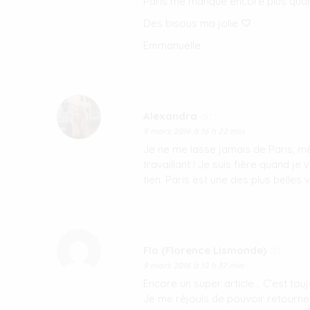
Paris me manque encore plus quand
Des bisous ma jolie ♡
Emmanuëlle
Alexandra
dit :
9 mars 2016 à 16 h 22 min
Je ne me lasse jamais de Paris, m
travaillant ! Je suis fière quand je v
tien. Paris est une des plus belles 
Flo (Florence Lismonde)
dit :
9 mars 2016 à 12 h 37 min
Encore un super article… C’est toujo
Je me réjouis de pouvoir retourner 