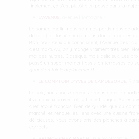
finalement ça s’est plutôt bien passé dans la maj
L’AVENUE,
avenue Montaigne, 41
Le samedi matin, nous sommes partis nous balader
de folie) et flashé sur au moins douze modèles d
Bon, pour ceux qui connaissent, l’Avenue c’est cla
c’est ma-tu-vu, on y mange vraiment très bien. No
moi des huitres. Classique, mais délicieux. Les pri
passé un super moment assis en terrasses au sole
quand on fait le déplacement
!
LE COMPTOIR D’YVES DE CAMDEBORDE,
9 ca
Le soir, nous nous sommes rendus dans le quartie
il vaut mieux arriver tot, la file est longue! Après
chef étoilé français. Rien de guindé, que du contra
marché, et renoue les liens avec une cuisine fra
délicieuses. Nous avons pris des planches à parta
corrects.
BRUNCH CHEZ MARCEL,
rue Montmartre, 22