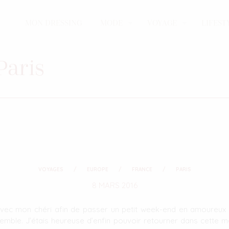
MON DRESSING
MODE
VOYAGE
LIFEST
Paris
VOYAGES
EUROPE
FRANCE
PARIS
8 MARS 2016
ec mon chéri afin de passer un petit week-end en amoureux da
mble. J’étais heureuse d’enfin pouvoir retourner dans cette mag