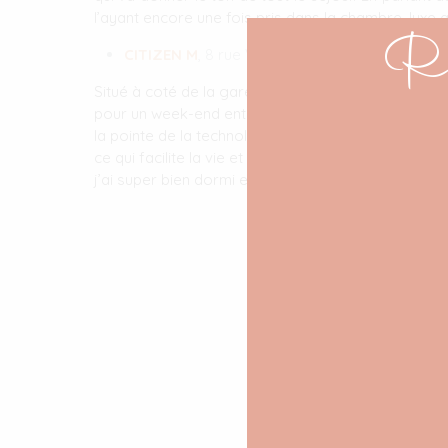
l’ayant encore une fois pris dans la chambre, luxe 
Re
CITIZEN M
, 8 rue Van Gogh
Situé à coté de la gare de Lyon, c’est l’hôtel idéal 
pour un week-end entre copines. Dans l’hôtel, tout e
la pointe de la technologie, vous pouvez à l’aide d
ce qui facilite la vie et rend le séjour un peu plus d
j’ai super bien dormi et j’y retournerai à coup surs !
Commentair