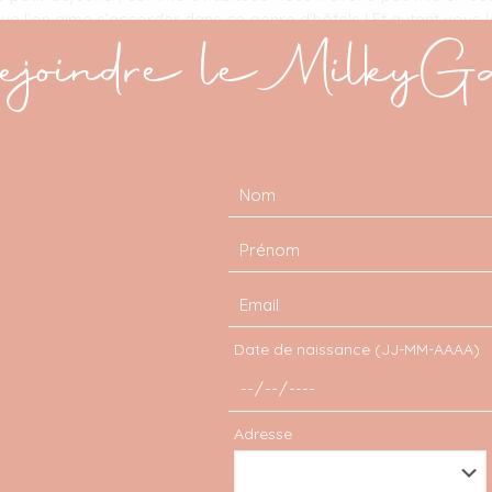
que l’on aime s’accorder dans ce genre d’hôtels ! Et autant vous 
joindre le MilkyG
pour allier confort et petit budget ! De par sa localisation stratég
st pensé pour vous faciliter la vie et vous faire gagner du temps 
’une tablette numérique contrôler tous les éléments de votre cham
idactique ! J’ai dormi à cet hôtel la veille de prendre un avion au dé
Partager
Date de naissance (JJ-MM-AAAA)
es
Laisser
Adresse