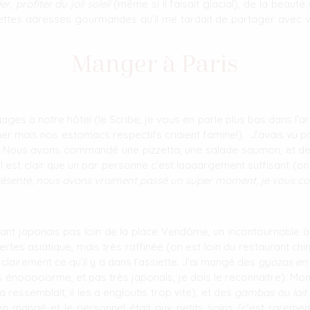
er
,
profiter du joli soleil
(même si il faisait glacial), de la beauté
ttes adresses gourmandes qu’il me tardait de partager avec v
Manger à Paris
 à notre hôtel (le Scribe, je vous en parle plus bas dans l’arti
er mais nos estomacs respectifs criaient famine!). J’avais vu p
! Nous avons commandé une pizzetta, une salade saumon, et de
il est clair que un par personne c’est laaaargement suffisant (on
 présenté, nous avons vraiment passé un super moment, je vous co
rant japonais pas loin de la place Vendôme, un incontournable à 
tes asiatique, mais très raffinée (on est loin du restaurant chin
clairement ce qu’il y a dans l’assiette. J’ai mangé des
gyozas en 
is énooooorme, et pas très japonais, je dois le reconnaitre). Mon
ressemblait, il les a engloutis trop vite), et des
gambas au lait
n mangé et le personnel était aux petits soins (c’est raremen