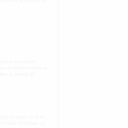
 je vois tes photos :$
ême en y vivant et
ois un article similaire au
villes du monde 🙂
urs un plaisir de te lire…
à Paris :)!! Demain, ça