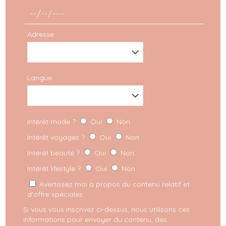
Adresse
Langue
Europe
Intérêt mode ?
Oui
Non
Intérêt voyages ?
Oui
Non
Hotel Le Pigalle Paris
Intérêt beauté ?
Oui
Non
Intérêt lifestyle ?
Oui
Non
Il y a quelques semaines, nous nous sommes
Avertissez moi à propos du contenu relatif et
rendus à Paris avec mon amoureux afin de se
d’offre spéciales.
retrouver un peu en tête à tête après deux
[…]
Si vous vous inscrivez ci-dessus, nous utilisons ces
informations pour envoyer du contenu, des
LIRE PLUS