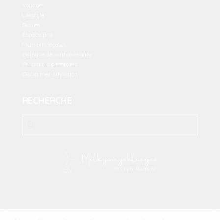
Voyage
Lifestyle
Beauté
Espace pro
Mentions légales
Politique de confidentialité
Conditions générales
Disclaimer Affiliation
RECHERCHE
2023 Milkywaysblueyes. All Rights Reserved.
MFM Digital