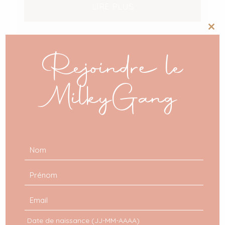
LIRE PLUS
Clos
this
mod
Rejoindre le
MilkyGang
Date de naissance (JJ-MM-AAAA)