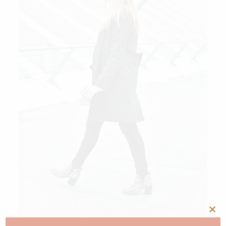
Clos
this