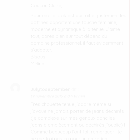
Coucou Claire,
Pour moi le look est parfait et justement les
bottines apportent une touche féminine,
moderne et dynamique à la tenue. J’aime
tout, après bien sur tout dépend du
domaine professionnel, il faut évidemment
s’adapter.
Bisous.
Mélina.
Julytoseptember
dit :
19 novembre 2015 à 0 h 18 min
Très chouette tenue j’adore même si
j’avoue ne jamais porter de jeans déchirés
(je complexe sur mes genoux donc les
jeans à empiècement ou déchirés j’oublie) !
Comme beaucoup l’ont fait remarquer , je
ne mettrai pas ça pour un entretien