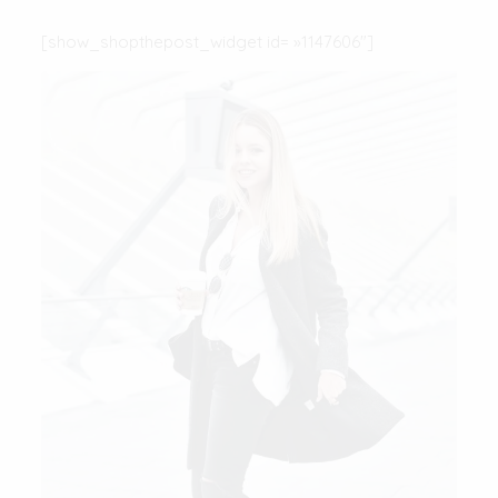
[show_shopthepost_widget id= »1147606″]