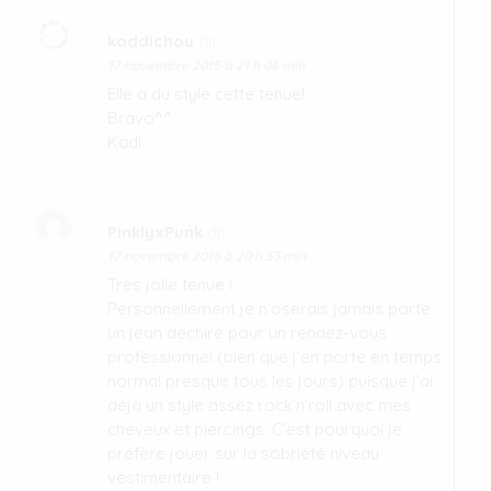
kaddichou
dit :
17 novembre 2015 à 21 h 06 min
Elle a du style cette tenue!
Bravo^^
Kadi
PinklyxPunk
dit :
17 novembre 2015 à 20 h 53 min
Très jolie tenue !
Personnellement je n’oserais jamais porté
un jean déchiré pour un rendez-vous
professionnel (bien que j’en porte en temps
normal presque tous les jours) puisque j’ai
déjà un style assez rock’n’roll avec mes
cheveux et piercings. C’est pourquoi je
préfère jouer sur la sobriété niveau
vestimentaire !