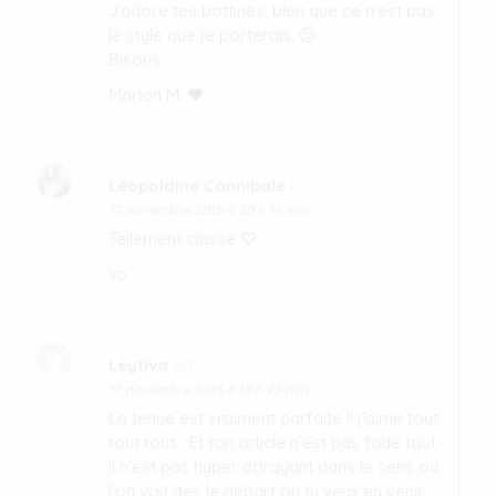
J’adore tes bottines, bien que ce n’est pas
le style que je porterais. 🙂
Bisous,
Marion M. ♥
Léopoldine Cannibale
dit :
17 novembre 2015 à 20 h 16 min
Tellement classe ♡
xo
Leytiva
dit :
17 novembre 2015 à 18 h 25 min
La tenue est vraiment parfaite !! j’aime tout
tout tout… Et ton article n’est pas fade tout,
il n’est pas hyper attrayant dans le sens ou
l’on voit dès le départ où tu veux en venir.