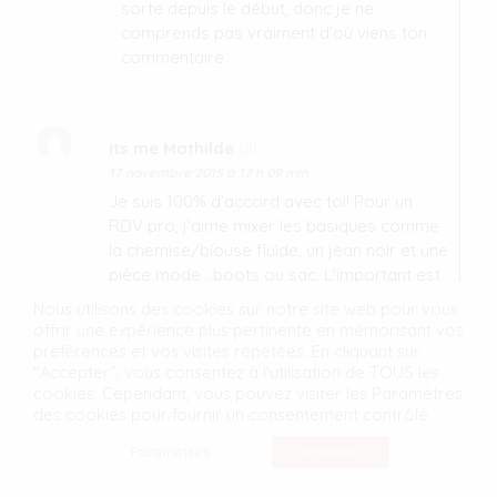
sorte depuis le début, donc je ne
comprends pas vraiment d’où viens ton
commentaire.
Its me Mathilde
dit :
17 novembre 2015 à 17 h 09 min
Je suis 100% d’accord avec toi! Pour un
RDV pro, j’aime mixer les basiques comme
la chemise/blouse fluide, un jean noir et une
pièce mode : boots ou sac. L’important est
d’être chic tout en restant soit même pour
Nous utilisons des cookies sur notre site web pour vous
assurer lors du RDV!
offrir une expérience plus pertinente en mémorisant vos
préférences et vos visites répétées. En cliquant sur
"Accepter", vous consentez à l'utilisation de TOUS les
cookies. Cependant, vous pouvez visiter les Paramètres
Laisser Un
des cookies pour fournir un consentement contrôlé.
Paramètres
Accepter