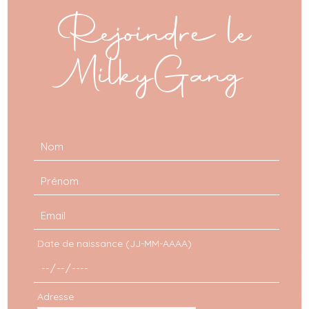
mod
Rejoindre le
MilkyGang
Date de naissance (JJ-MM-AAAA)
Adresse