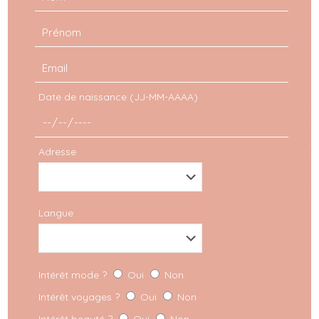
Date de naissance (JJ-MM-AAAA)
Adresse
Tendance mode automne 2024 :
ma sélection burgundy
Langue
Intérêt mode ?
Oui
Non
Intérêt voyages ?
Oui
Non
Intérêt beauté ?
Oui
Non