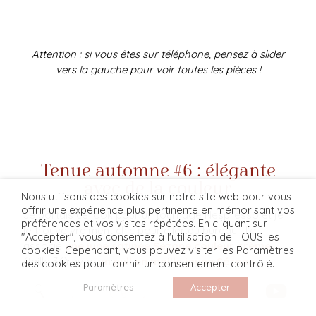
Attention : si vous êtes sur téléphone, pensez à slider
vers la gauche pour voir toutes les pièces !
Tenue automne #6 : élégante
avec de la couleur
Nous utilisons des cookies sur notre site web pour vous
offrir une expérience plus pertinente en mémorisant vos
Je portais ce look pour un tournage Nespresso et je
préférences et vos visites répétées. En cliquant sur
le trouve vraiment chic pour aller au bureau. J'ai
"Accepter", vous consentez à l'utilisation de TOUS les
associé
une jupe satinée Sézane couleur crème
cookies. Cependant, vous pouvez visiter les Paramètres
(taille 36) avec
un pull en maille jaune Sézane
des cookies pour fournir un consentement contrôlé.
également
(old co - similaire), une paire de mules
Paramètres
Accepter
jaunes Jimmy Choo (old co) et
des boucles d'oreilles
Chichi Castelnango
. Bien évidemment, vous pouvez