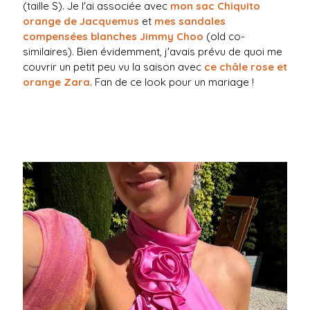
(taille S). Je l'ai associée avec
mon sac Chiquito
orange de Jacquemus
et
mes sandales
compensées blanches Jimmy Choo
(old co-
similaires). Bien évidemment, j'avais prévu de quoi me
couvrir un petit peu vu la saison avec
ce châle rose et
orange Zara
. Fan de ce look pour un mariage !