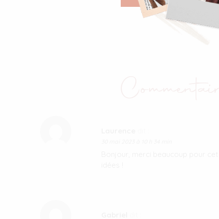
Commentair
Laurence
dit :
30 mai 2023 à 10 h 34 min
Bonjour, merci beaucoup pour cet a
idées !
Gabriel
dit :