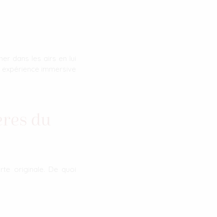
r dans les airs en lui
e expérience immersive
ères du
te originale. De quoi