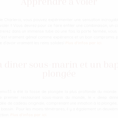
Apprendre à voler
de Charleroi, vous pouvez expérimenter une sensation incroyab
 voler !! Vous devrez pour ce faire enfiler une combinaison, un
trerez dans un immense tube où une fois la porte fermée, vous 
t, c’est vraiment génial comme expérience et un bon compromis p
d’avoir vraiment les reins solides!
Plus d’infos par ici.
un diner sous-marin et un ba
plongée
mo33 a été la fosse de plongée la plus profonde du monde
é le premier restaurant sous-marin du monde, le « deep dinn
idée de cadeau originale, comprenant une initiation à la plongée,
u bassin. Pour les moins téméraires, il y a également un deuxi
ction.
Plus d’infos par ici.