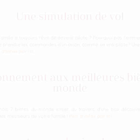
Une simulation de vol
mille a toujours rêvé de devenir pilote ? Pourquoi pas l’emmene
é de prendre les commandes d’un avion, comme un vrai pilote? Un
 d’infos par ici
.
nnement aux meilleures bi
monde
ois 7 bières du monde entier au travers d’une box découver
 des messieurs de votre famille !
Plus d’infos par ici
.