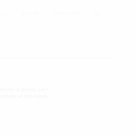
YLE
BEAUTÉ
ESPACE PRO
arrivent à grands pas?
 acheter en last-minute