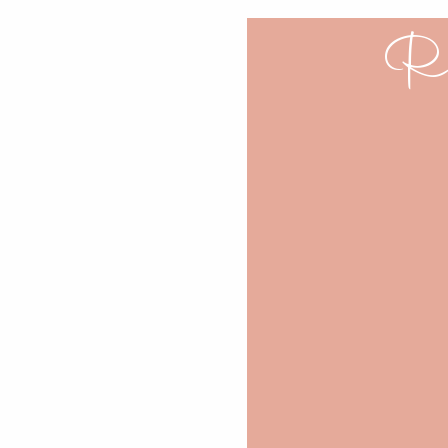
Re
La personne que vous 
Chef. On connait tous
évidemment), mais sa
derrière le fourneau ?
italien, coréen, japona
proposent également d
Envie de rigoler et d
spectacle d’improvisa
se rouler par terre.
Pl