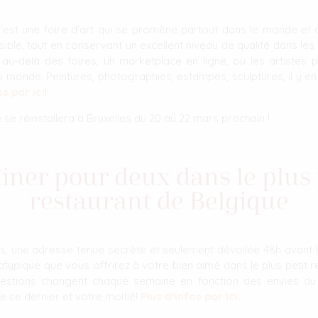
 c’est une foire d’art qui se promène partout dans le monde et
ssible, tout en conservant un excellent niveau de qualité dans l
é, au-delà des foires, un marketplace en ligne, où les artistes
 monde. Peintures, photographies, estampes, sculptures, il y en
os par ici
!
ire se réinstallera à Bruxelles du 20 au 22 mars prochain !
iner pour deux dans le plus 
restaurant de Belgique
s, une adresse tenue secrète et seulement dévoilée 48h avant l
ypique que vous offrirez à votre bien aimé dans le plus petit r
gestions changent chaque semaine en fonction des envies du 
ce dernier et votre moitié!
Plus d’infos par ici.