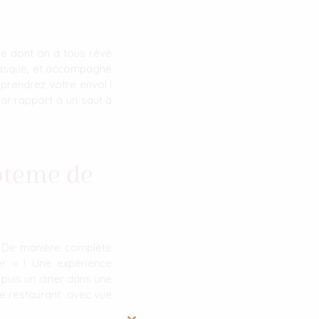
le dont on a tous rêvé
 casque, et accompagné
prendrez votre envol !
ar rapport à un saut à
pteme de
. De manière complète
er » ! Une expérience
 puis un diner dans une
ème restaurant avec vue