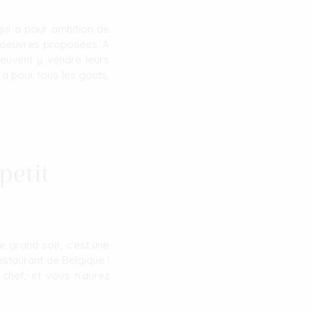
 qui a pour ambition de
es oeuvres proposées. A
 peuvent y vendre leurs
 a pour tous les gouts,
petit
e grand soir, c’est une
estaurant de Belgique !
chef, et vous n’aurez