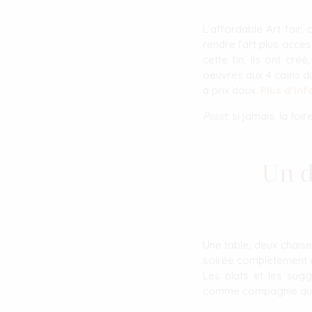
L’affordable Art fair,
rendre l’art plus acce
cette fin, ils ont cré
oeuvres aux 4 coins du
à prix doux.
Plus d’inf
Pssst
: si jamais, la fo
Un d
Une table, deux chaise
soirée complètement at
Les plats et les sug
comme compagnie que 