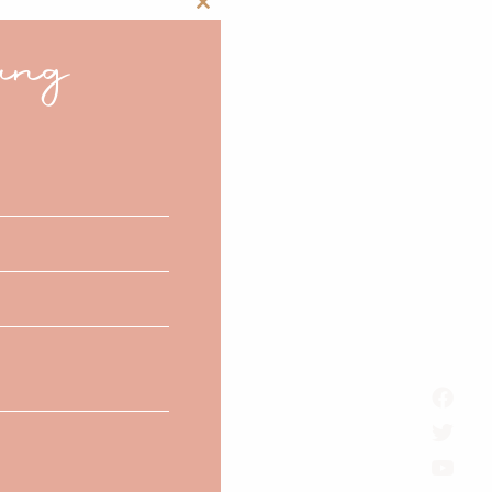
Close
ang
this
module
 soirée avec Secret du
 intéresse un peu bien
e où vous vous mettez
récis (poisson, poulet,
 d’une belle tablée. Ils
bon pour aller voir un
d’or pour une soirée à