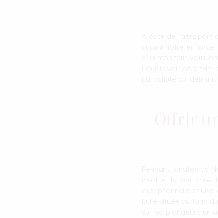
A coté de l’aéroport 
durant notre enfance:
d’un moniteur vous en
Pour l’avoir déjà fai
parachute qui demande 
Offrir 
Pendant longtemps Ne
insolite ils ont cré
exceptionnelle et une 
bulle située au fond d
sur les plongeurs en a