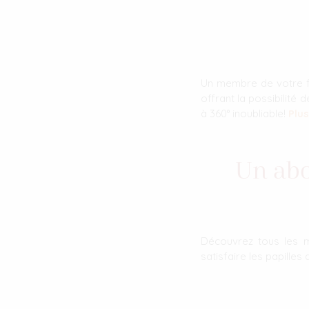
Un membre de votre fa
offrant la possibilit
à 360° inoubliable!
Plus
Un abo
Découvrez tous les m
satisfaire les papilles