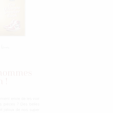
s hommes
 !
ement envie de les voir
es pièces ? Des belles
nt jaloux de nos super