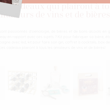
ées cadeaux qui plairont à to
mateurs de vins et de bières
t passionnés d'oenologie, de bières et de bons alcools en g
adeau en rapport avec ces sujets ? Kit pour fabriquer sa bière, 
agne avec led, kit pour faire son gin, coffret à cocktails, box d
ut ces cadeaux plairont à tous les amateurs de vins et de bières!