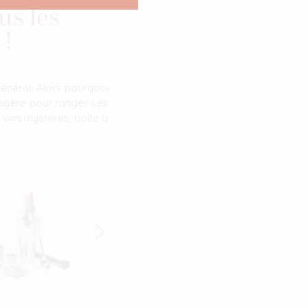
us les
 !
énéral. Alors pourquoi
étagère pour ranger ses
e vins mystères, boîte à