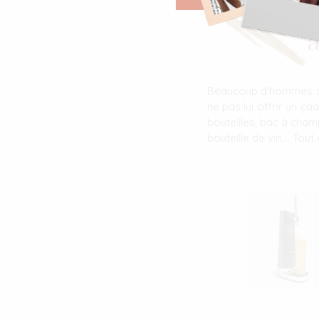
#4 Id
a
Beaucoup d'hommes son
ne pas lui offrir un c
bouteilles, bac à champ
bouteille de vin,... To