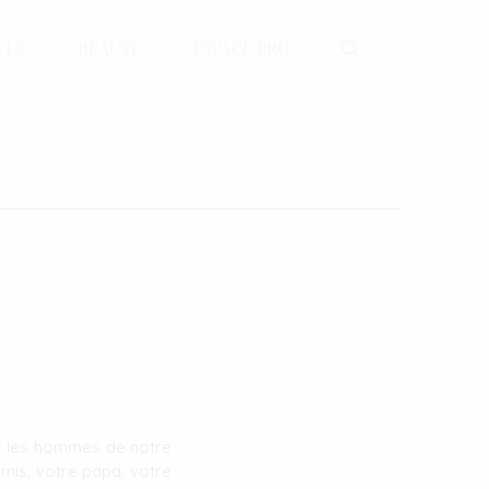
YLE
BEAUTÉ
ESPACE PRO
our les hommes de notre
 amis, votre papa, votre