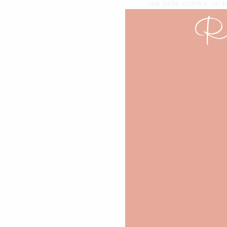
une belle montre, un 
font plaisir !
Re
#3 Id