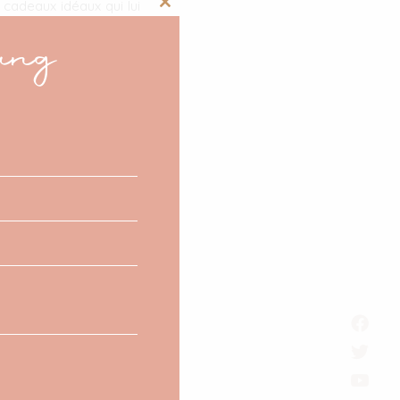
cadeaux idéaux qui lui
Close
ang
this
module
i leur