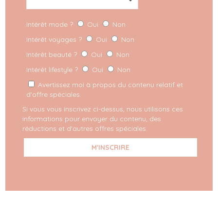
Anhée, Belgique
+32 479 93 97 89
Intérêt mode ?
Oui
Non
maredsousbulle@gmail.com
Intérêt voyages ?
Oui
Non
A la recherche du
lieu idéal pour une escapade en
Intérêt beauté ?
Oui
Non
amoureux en Belgique ? Retrouvez mes adresses dans
Intérêt lifestyle ?
Oui
Non
cet article
!
Avertissez moi à propos du contenu relatif et
d’offre spéciales.
Si vous vous inscrivez ci-dessus, nous utilisons ces
informations pour envoyer du contenu, des
réductions et d'autres offres spéciales.
RETROUVEZ ICI MES ADRESSES POUR
UNE ESCAPADE EN AMOUREUX