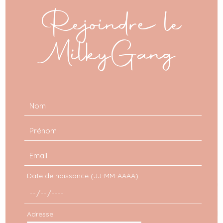
mod
Rejoindre le
MilkyGang
Date de naissance (JJ-MM-AAAA)
Adresse