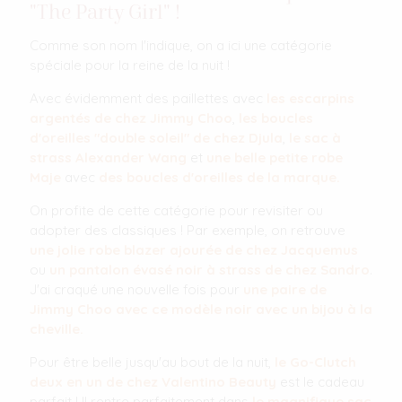
"The Party Girl" !
Comme son nom l'indique, on a ici une catégorie
spéciale pour la reine de la nuit !
Avec évidemment des paillettes avec
les escarpins
argentés de chez Jimmy Choo
,
les boucles
d'oreilles "double soleil" de chez Djula
,
le sac à
strass Alexander Wang
et
une belle petite robe
Maje
avec
des boucles d'oreilles de la marque.
On profite de cette catégorie pour revisiter ou
adopter des classiques ! Par exemple, on retrouve
une jolie robe blazer ajourée de chez Jacquemus
ou
un pantalon évasé noir à strass de chez Sandro
.
J'ai craqué une nouvelle fois pour
une paire de
Jimmy Choo avec ce modèle noir avec un bijou à la
cheville.
Pour être belle jusqu'au bout de la nuit,
le Go-Clutch
deux en un de chez Valentino Beauty
est le cadeau
parfait ! Il rentre parfaitement dans
le magnifique sac