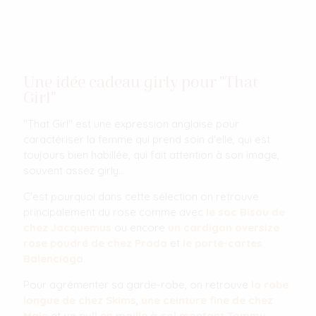
Une idée cadeau girly pour "That
Girl"
"That Girl" est une expression anglaise pour
caractériser la femme qui prend soin d'elle, qui est
toujours bien habillée, qui fait attention à son image,
souvent assez girly...
C'est pourquoi dans cette sélection on retrouve
principalement du rose comme avec
le sac Bisou de
chez Jacquemus
ou encore
un cardigan oversize
rose poudré de chez Prada
et
le porte-cartes
Balenciaga.
Pour agrémenter sa garde-robe, on retrouve
la robe
longue de chez Skims
,
une ceinture fine de chez
Maje
et
un pull en maille à col montant Tommy