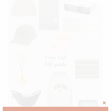
Clos
this