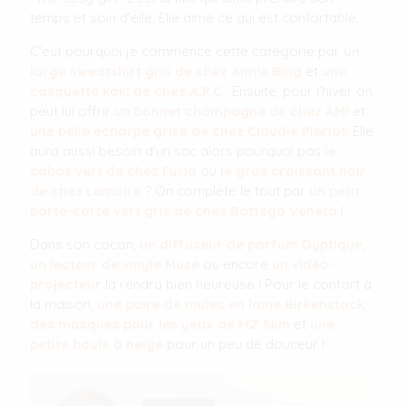
temps et soin d'elle. Elle aime ce qui est confortable.
C'est pourquoi je commence cette catégorie par
un
large sweatshirt gris de chez Annie Bing
et
une
casquette kaki de chez A.P.C.
. Ensuite, pour l'hiver on
peut lui offrir
un bonnet champagne de chez AMI
et
une belle écharpe grise de chez Claudie Pierlot
. Elle
aura aussi besoin d'un sac alors pourquoi pas
le
cabas vert de chez Furla
ou
le gros croissant noir
de chez Lemaire
? On complète le tout par
un petit
porte-carte vert gris de chez Bottega Veneta
!
Dans son cocon,
un diffuseur de parfum Dyptique
,
un lecteur de vinyle Muse
ou encore
un vidéo-
projecteur
la rendra bien heureuse ! Pour le confort à
la maison,
une paire de mules en laine Birkenstock
,
des masques pour les yeux de MZ Skin
et
une
petite boule à neige
pour un peu de douceur !