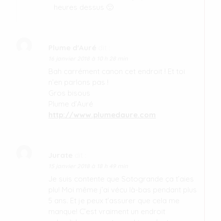
heures dessus 🙂
Plume d'Auré
dit :
16 janvier 2018 à 10 h 28 min
Bah carrément canon cet endroit ! Et toi
n’en parlons pas !
Gros bisous
Plume d’Auré
http://www.plumedaure.com
Jurate
dit :
15 janvier 2018 à 18 h 49 min
Je suis contente que Sotogrande ça t’aies
plu! Moi même j’ai vécu là-bas pendant plus
5 ans. Et je peux t’assurer que cela me
manque! C’est vraiment un endroit