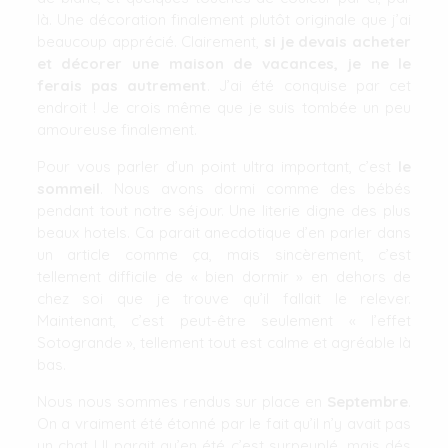
là. Une décoration finalement plutôt originale que j’ai
beaucoup apprécié. Clairement,
si je devais acheter
et décorer une maison de vacances, je ne le
ferais pas autrement
. J’ai été conquise par cet
endroit ! Je crois même que je suis tombée un peu
amoureuse finalement.
Pour vous parler d’un point ultra important, c’est
le
sommeil
. Nous avons dormi comme des bébés
pendant tout notre séjour. Une literie digne des plus
beaux hotels. Ca parait anecdotique d’en parler dans
un article comme ça, mais sincèrement, c’est
tellement difficile de « bien dormir » en dehors de
chez soi que je trouve qu’il fallait le relever.
Maintenant, c’est peut-être seulement « l’effet
Sotogrande », tellement tout est calme et agréable là
bas.
Nous nous sommes rendus sur place en
Septembre
.
On a vraiment été étonné par le fait qu’il n’y avait pas
un chat ! Il parait qu’en été c’est surpeuplé, mais dés