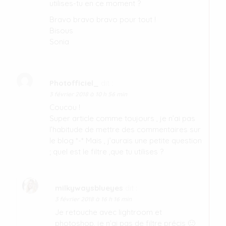
utilises-tu en ce moment ?
Bravo bravo bravo pour tout !
Bisous
Sonia
Photofficiel_
dit :
3 février 2018 à 10 h 56 min
Coucou !
Super article comme toujours , je n’ai pas
l’habitude de mettre des commentaires sur
le blog *-* Mais , j’aurais une petite question
; quel est le filtre ,que tu utilises ?
milkywaysblueyes
dit :
3 février 2018 à 16 h 16 min
Je retouche avec lightroom et
photoshop, je n’ai pas de filtre précis 🙂