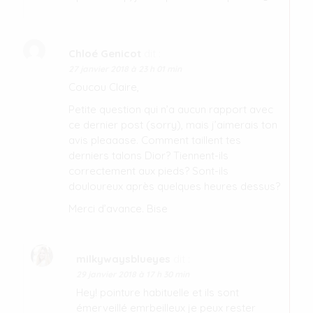
Chloé Genicot
dit :
27 janvier 2018 à 23 h 01 min
Coucou Claire,
Petite question qui n’a aucun rapport avec
ce dernier post (sorry), mais j’aimerais ton
avis pleaaase. Comment taillent tes
derniers talons Dior? Tiennent-ils
correctement aux pieds? Sont-ils
douloureux après quelques heures dessus?
Merci d’avance. Bise
milkywaysblueyes
dit :
29 janvier 2018 à 17 h 30 min
Hey! pointure habituelle et ils sont
émerveillé emrbeilleux je peux rester