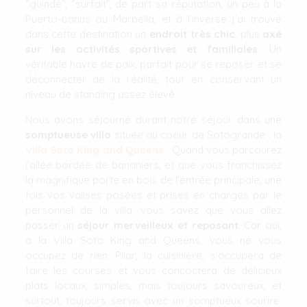
“guindé”, “surfait”, de part sa réputation, un peu à la
Puerto-banus ou Marbella, et à l’inverse j’ai trouvé
dans cette destination un
endroit très chic
, plus
axé
sur les activités sportives et familiales
. Un
véritable havre de paix, parfait pour se reposer et se
déconnecter de la réalité, tout en conservant un
niveau de standing assez élevé.
Nous avons séjourné durant notre séjour dans une
somptueuse villa
située au coeur de Sotogrande : la
Villa Soto King and Queens
. Quand vous parcourez
l’allée bordée de bananiers, et que vous franchissez
la magnifique porte en bois de l’entrée principale, une
fois vos valises posées et prises en charges par le
personnel de la villa, vous savez que vous allez
passer un
séjour merveilleux et reposant
. Car oui,
à la Villa Soto King and Queens, vous ne vous
occupez de rien. Pilar, la cuisinière, s’occupera de
faire les courses et vous concoctera de délicieux
plats locaux, simples, mais toujours savoureux, et
surtout, toujours servis avec un somptueux sourire.