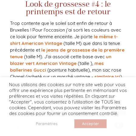
Look de grossesse #4 : le
printemps est de retour
Trop contente que le soleil soit enfin de retour à
Bruxelles ! Pour l'occasion j'ai sorti les couleurs avec
ce look pour femme enceinte. Je porte
le même t-
shirt American Vintage
(taille M) que dans la tenue
précédente et
le jeans de grossesse de la première
tenue
(taille M). J'ai associé cette base avec
un
blazer vert American Vintage
(taille ),
mes
ballerines Gucci
(pointure habituelle), mon sac rose
Chanel (acheté sur un marché vintage -
similaire ici
)
et
des lunettes de soleil Celine
.
Nous utilisons des cookies sur notre site web pour vous
offrir une expérience plus pertinente en mémorisant vos
préférences et vos visites répétées. En cliquant sur
"Accepter", vous consentez à l'utilisation de TOUS les
cookies. Cependant, vous pouvez visiter les Paramètres
des cookies pour fournir un consentement contrôlé.
Paramètres
Accepter