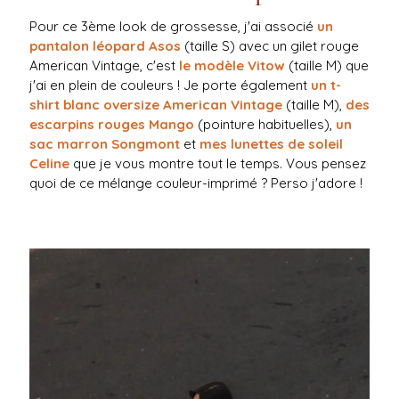
Pour ce 3ème look de grossesse, j'ai associé
un
pantalon léopard Asos
(taille S) avec un gilet rouge
American Vintage, c'est
le modèle Vitow
(taille M) que
j'ai en plein de couleurs ! Je porte également
un t-
shirt blanc oversize American Vintage
(taille M),
des
escarpins rouges Mango
(pointure habituelles),
un
sac marron Songmont
et
mes lunettes de soleil
Celine
que je vous montre tout le temps. Vous pensez
quoi de ce mélange couleur-imprimé ? Perso j'adore !