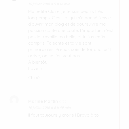
16 juillet 2018 à 9 h 16 min
Ma petite Claire, je te suis depuis très
longtemps. C’est toi qui m’a donné l’envie
d’ouvrir mon blog et de poursuivre ma
passion coûte que coûte. L’important n’est
pas le travaille ma belle, et tu l’as enfin
compris. Ta santé et ta vie sont
primordiales. Prends soin de toi, quoi qu’il
arrive, on ne t’en veut pas.
À bientôt,
Love u.
Chloé
Marine Martin
dit :
16 juillet 2018 à 8 h 49 min
Il faut toujours y croire ! Bravo à toi