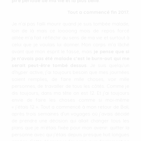
pire période de ma vie et la plus belle
.
Tout a commencé fin 2017.
Je n’ai pas failli mourir quand je suis tombée malade,
loin de là mais ce loooong mois de repos forcé
alitée m’a fait réfléchir au sens de ma vie et surtout à
celui que je voulais lui donner. Mon corps m’a lâché
avant que mon esprit le fasse, mais
je pense que si
je n’avais pas été malade c’est le burn-out qui me
serait peut-être tombé dessus
. Je suis quelqu’un
d’hyper active, j’ai toujours besoin que mes journées
soient remplies, de faire mille choses, voir mille
personnes, de travailler de tous les côtés. Comme je
dis toujours, dans ma tête on est 12. Et j’ai toujours
envie de faire les choses comme si moi-même
« j’étais 12 ». Tout a commencé à mon retour de Bali,
après trois semaines d’un voyages où j’avais décidé
de prendre une décision qui allait changer tous les
plans que je m’étais fixée pour mon avenir: quitter la
personne avec qui j’étais depuis presque huit longues