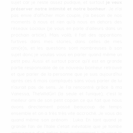
sujet car je reste assez pudique, et surtout
je veux
préserver notre intimité et notre bonheur
. Je n’ai
pas envie d’afficher mon couple, j’ai besoin de nos
moments à nous et rien qu’à nous en dehors des
réseaux sociaux (je vous en parle d’ailleurs dans un
prochain article). Mais voilà, il fait des apparitions
furtives dans mes stories, dans celles de mes
ami(e)s, et les questions sont nombreuses à son
sujet donc je voulais vous en parler quand même un
petit peu. Aussi et surtout parce qu’il est en grande
partie responsable de ce nouveau bonheur retrouvé
et que parler de la personne que je suis aujourd’hui
après ces 6 mois compliqués sans vous parler de lui
n’aurait pas de sens. Je l’ai rencontré grâce à ma
Vanessa, TheWildGirl (la seule et l’unique), c’est le
meilleur ami de son petit copain ce qui fait que nous
avons directement passé beaucoup de temps
ensemble et on a très très vite accroché. Je vous dis
quand même son prénom : Luka. En tant quand je
grande fan de l’Italie c’etait inévitable que je tombe
amoureuse d’un italien bien evidemment ! Je vous le