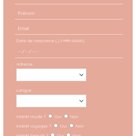
avenir, mais je pense que c’est bon, j’en assez dit
pour aujourd’hui et je garde ça pour une prochaine
fois.
Love you.
Date de naissance (JJ-MM-AAAA)
Partager
Adresse
Commentaires
Langue
Cinq en une
dit :
Intérêt mode ?
Oui
Non
8 août 2018 à 9 h 37 min
Intérêt voyages ?
Oui
Non
Bonjour Claire,
Intérêt beauté ?
Oui
Non