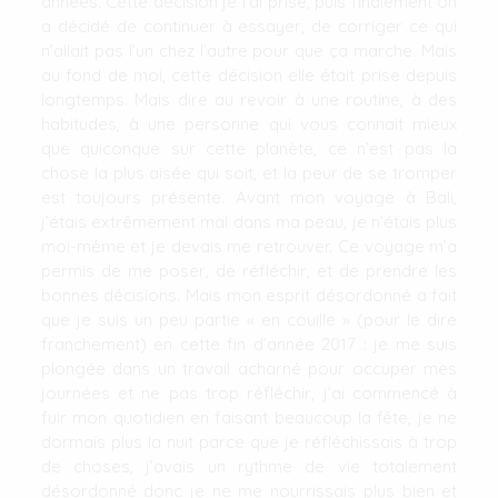
années. Cette décision je l’ai prise, puis finalement on
a décidé de continuer à essayer, de corriger ce qui
n’allait pas l’un chez l’autre pour que ça marche. Mais
au fond de moi, cette décision elle était prise depuis
longtemps. Mais dire au revoir à une routine, à des
habitudes, à une personne qui vous connait mieux
que quiconque sur cette planète, ce n’est pas la
chose la plus aisée qui soit, et la peur de se tromper
est toujours présente. Avant mon voyage à Bali,
j’étais extrêmement mal dans ma peau, je n’étais plus
moi-même et je devais me retrouver. Ce voyage m’a
permis de me poser, de réfléchir, et de prendre les
bonnes décisions. Mais mon esprit désordonné a fait
que je suis un peu partie « en couille » (pour le dire
franchement) en cette fin d’année 2017 : je me suis
plongée dans un travail acharné pour occuper mes
journées et ne pas trop réfléchir, j’ai commencé à
fuir mon quotidien en faisant beaucoup la fête, je ne
dormais plus la nuit parce que je réfléchissais à trop
de choses, j’avais un rythme de vie totalement
désordonné donc je ne me nourrissais plus bien et