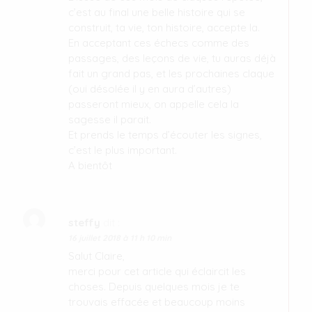
c’est au final une belle histoire qui se
construit, ta vie, ton histoire, accepte la.
En acceptant ces échecs comme des
passages, des leçons de vie, tu auras déjà
fait un grand pas, et les prochaines claque
(oui désolée il y en aura d’autres)
passeront mieux, on appelle cela la
sagesse il parait.
Et prends le temps d’écouter les signes,
c’est le plus important.
A bientôt
steffy
dit :
16 juillet 2018 à 11 h 10 min
Salut Claire,
merci pour cet article qui éclaircit les
choses. Depuis quelques mois je te
trouvais effacée et beaucoup moins