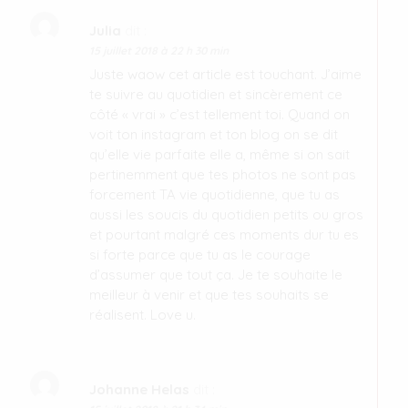
Julia
dit :
15 juillet 2018 à 22 h 30 min
Juste waow cet article est touchant. J’aime
te suivre au quotidien et sincèrement ce
côté « vrai » c’est tellement toi. Quand on
voit ton instagram et ton blog on se dit
qu’elle vie parfaite elle a, même si on sait
pertinemment que tes photos ne sont pas
forcement TA vie quotidienne, que tu as
aussi les soucis du quotidien petits ou gros
et pourtant malgré ces moments dur tu es
si forte parce que tu as le courage
d’assumer que tout ça. Je te souhaite le
meilleur à venir et que tes souhaits se
réalisent. Love u.
Johanne Helas
dit :