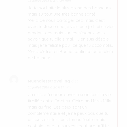
15 juillet 2018 à 21 h 34 min
Je te souhaite le plus grand des bonheurs
mais surtout une très bonne santé.
Merci de nous partager ceci mais c’est
avec tristesse que je vois que je t´ ai suivies
pendant des mois sur les réseaux sans
savoir que tu allais mal…. J’en suis désolé
mais je te félicite pour ce que tu accomplis.
Merci d’etre toi! Bonne continuation et plein
de bonheur !
Myendlesstravelling
dit :
15 juillet 2018 à 20 h 11 min
Un article à coeur ouvert où on sent ta vie
tiraillée entre Docteur Claire and Miss Milky
mais au final Les deux sont un
complémentaire et je ne peux pas que tu
puisses exister sans l’un ou l’autre mais
cest bien que tu trouves l équilibre qu’il te