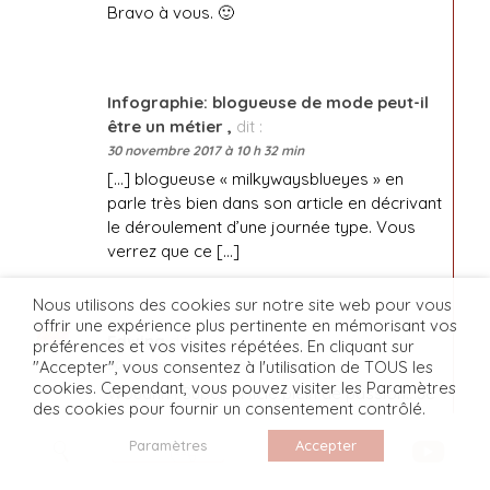
Bravo à vous. 🙂
Infographie: blogueuse de mode peut-il
être un métier ,
dit :
30 novembre 2017 à 10 h 32 min
[…] blogueuse « milkywaysblueyes » en
parle très bien dans son article en décrivant
le déroulement d’une journée type. Vous
verrez que ce […]
Nous utilisons des cookies sur notre site web pour vous
offrir une expérience plus pertinente en mémorisant vos
Edwina
dit :
préférences et vos visites répétées. En cliquant sur
30 octobre 2017 à 14 h 28 min
"Accepter", vous consentez à l'utilisation de TOUS les
cookies. Cependant, vous pouvez visiter les Paramètres
Wouahh ! Super article plein de passion.. Je
des cookies pour fournir un consentement contrôlé.
t’avoue qu’au début quand je ne
connaissais pas le blogging. J’étais comme
Paramètres
Accepter
ces personnes qui pensaient que c’était
simple qu’il n’y avait pas grand chose à