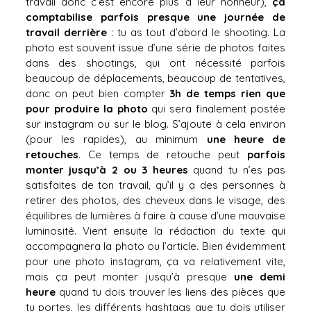
travail donc c’est encore plus à leur honneur),
ça
comptabilise parfois presque une journée de
travail derrière
: tu as tout d’abord le shooting. La
photo est souvent issue d’une série de photos faites
dans des shootings, qui ont nécessité parfois
beaucoup de déplacements, beaucoup de tentatives,
donc on peut bien compter
3h de temps rien que
pour produire la photo
qui sera finalement postée
sur instagram ou sur le blog. S’ajoute à cela environ
(pour les rapides), au minimum
une heure de
retouches
. Ce temps de retouche peut
parfois
monter jusqu’à 2 ou 3 heures
quand tu n’es pas
satisfaites de ton travail, qu’il y a des personnes à
retirer des photos, des cheveux dans le visage, des
équilibres de lumières à faire à cause d’une mauvaise
luminosité. Vient ensuite la rédaction du texte qui
accompagnera la photo ou l’article. Bien évidemment
pour une photo instagram, ça va relativement vite,
mais ça peut monter jusqu’à presque
une demi
heure
quand tu dois trouver les liens des pièces que
tu portes, les différents hashtags que tu dois utiliser