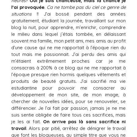
heures
?
Oui je suis chanceuse, mais la chance je
l’ai provoquée
.
Ca ne tombe pas du ciel ce genre de
situations
!! J’ai bossé pendant des années
gratuitement, étudiant la journée, travaillant sur mon
blog la nuit, pour apprendre, m’enrichir, comprendre
le milieu dans lequel j’étais tombée, en délaissant
souvent ma famille, mon petit ami, mes amis au profit
d’une cause qui ne me rapportait à l’époque rien du
tout mais me passionnait. J’ai perdu des amis qui
m’étaient extrêmement proches car je me
consacrais à 200% à ce blog qui ne me rapportait à
l’époque presque rien hormis quelques vêtements et
produits de beauté gratuits. J’ai sacrifié ma vie
estudiantine pour pouvoir me consacrer au
développement de mon site, de mon image, à
chercher de nouvelles idées, pour se renouveler, se
différencier. Je l’ai fait par passion, jamais je ne me
suis sentie obligée de faire tous ces sacrifices, mais
je les ai fait.
On arrive pas là sans sacrifice ni
travail
. Alors par pitié, arrêtez de dénigrer le travail
que font les blogueuses, au simple titre que vous ne