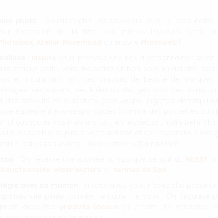
bum photo
: on rassemble les souvenirs qu’on a avec notre f
ur l’occasion de la fête des mères. Plusieurs sites pr
Photobox
,
Atelier Rosemood
ou encore
Photoweb
!
nalisée
:
Inspire
vous propose une box à personnaliser selon 
s chaque boîte, vous trouverez un bon pour un activité Inspire
k et Instagram), soit des produits de beauté de marques 
ages, des savons, des huiles ou des gels pour des mains un 
t des produits zéro déchets (bee wraps, lingettes démaquillant
 mode également éco-responsables (comme des pochettes ou aut
ur chouchouter vos mamans tout en respectant notre belle plan
pour ressembler le plus à votre maman et correspondre à ses go
mail à l’adresse suivante :
inspire.ateliers@gmail.com
.
 spa
: On réserve une journée au spa que ce soit au
NE5ST
ou
Chaudfontaine
,
Waer Waters
ou
termes de Spa
.
ilégié avec sa maman
: si vous aussi vous n’avez plus passé u
anisez une petite journée rien qu’entre vous ! On organise 
 jardin avec des
produits locaux
en créant une ambiance s
ournée cocooning à la maison …