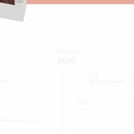
Partager
es
Laisser
’aime beaucoup les