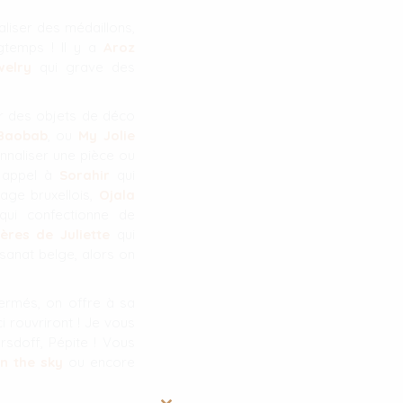
iser des médaillons,
gtemps ! Il y a
Aroz
welry
qui grave des
r des objets de déco
Baobab
, ou
My Jolie
naliser une pièce ou
e appel à
Sorahir
qui
age bruxellois,
Ojala
ui confectionne de
lères de Juliette
qui
isanat belge, alors on
fermés, on offre à sa
 rouvriront ! Je vous
rsdoff, Pépite ! Vous
in the sky
ou encore