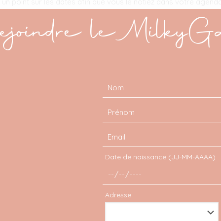
 un point sur les dates afin que vous le notiez dans votre agenda.
Belgique
que votre mère sera à l'honneur. Le plat pays et la Fran
joindre le MilkyG
 fête, ce sera
le dimanche 4 juin pour les français
.
ion décoration pour la fête
Date de naissance (JJ-MM-AAAA)
Adresse