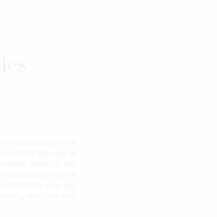
YLE
BEAUTÉ
ESPACE PRO
les
ur et son dévouement
nnée 2023. Bien que je
 du même genre sur des
x originaux ou encore
de MILKYFF10), pour des
xe, il y en a pour tous