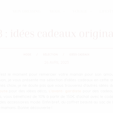
MON DRESSING
MODE
VOYAGE
LIFEST
 : idées cadeaux origina
MODE
SÉLECTION
IDÉES CADEAUX
26 AVRIL 2023
c'est le moment pour remercier votre maman pour son amo
asion, je vous présente ma sélection d'idées cadeaux en cette a
mes choix, je ne doute pas que vous trouverez d'autres idées
oute
pour des idées déco,
L'avant- gardiste
pour des cadeau
rs, vous bénéficiez de 10% à partir de 150€ d'achat avec le co
es accessoires mode. Enfin bref, du coffret beauté au sac de lu
es mamans. Bonne découverte !