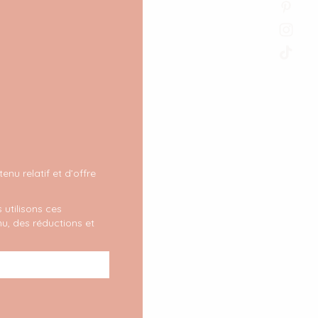
nu relatif et d’offre
 utilisons ces
u, des réductions et