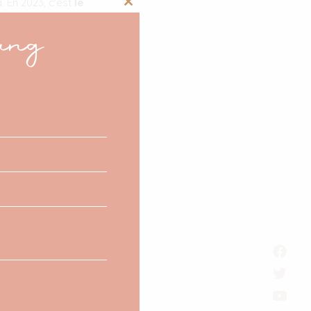
 En 2023, c'est
le
Close
ce n'étant pas
ang
this
module
 des mères