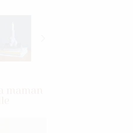
 sa maman
lle