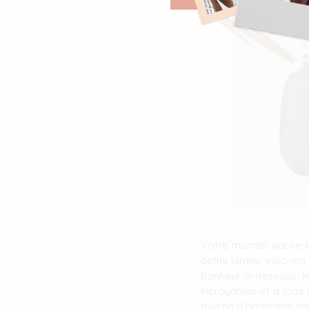
Votre maman adore la 
petite lampe, voici ma
bonheur ci-dessous,
M
incroyables et à tous
touche d'originalité da