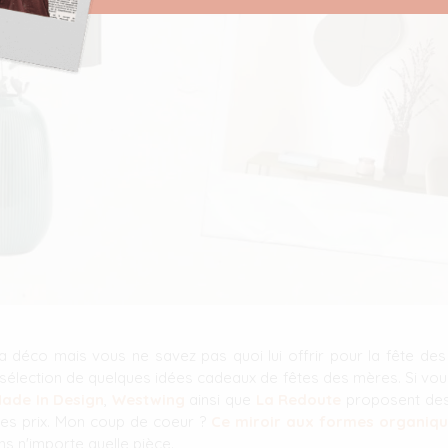
déco mais vous ne savez pas quoi lui offrir pour la fête de
 sélection de quelques idées cadeaux de fêtes des mères. Si vo
ade In Design
,
Westwing
ainsi que
La Redoute
proposent des
 les prix. Mon coup de coeur ?
Ce miroir aux formes organiq
ns n'importe quelle pièce.