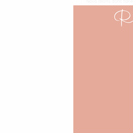
Nous allons donc faire
dimanche 14 mai en 
Re
synchronisé pour cette
Ma sélect