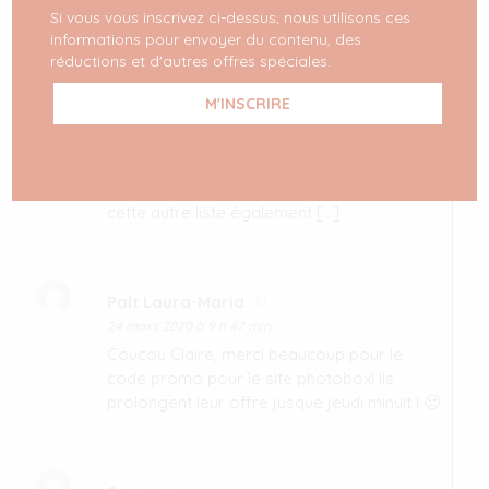
Si vous vous inscrivez ci-dessus, nous utilisons ces
informations pour envoyer du contenu, des
réductions et d'autres offres spéciales.
10 choses à faire cette semaine en
confinement - Blog mode -
Milkywaysblueyes
dit :
30 mars 2020 à 18 h 21 min
[…] pas à consulter ma première liste avec
12 autres choses à faire en confinement, et
cette autre liste également […]
Palt Laura-Maria
dit :
24 mars 2020 à 9 h 47 min
Coucou Claire, merci beaucoup pour le
code promo pour le site photobox! Ils
prolongent leur offre jusque jeudi minuit ! 🙂