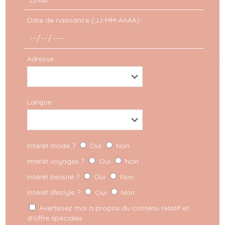
Date de naissance (JJ-MM-AAAA)
Pour d'autres idées de choses à faire en confinement
et d'autres to-do list, lis ces autres articles:
Adresse
"
10 choses à faire cette semaine en confinement
"
"
12 choses utiles à faire en cette première semaine
Langue
de confinement
"
Intérêt mode ?
Oui
Non
Intérêt voyages ?
Oui
Non
Partager
Intérêt beauté ?
Oui
Non
Intérêt lifestyle ?
Oui
Non
Commentaires
Avertissez moi à propos du contenu relatif et
d’offre spéciales.