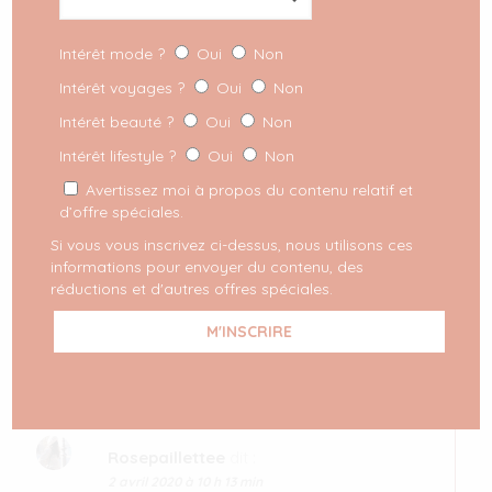
Intérêt mode ?
Oui
Non
Intérêt voyages ?
Oui
Non
Partager
Intérêt beauté ?
Oui
Non
Intérêt lifestyle ?
Oui
Non
Commentaires
Avertissez moi à propos du contenu relatif et
d’offre spéciales.
Si vous vous inscrivez ci-dessus, nous utilisons ces
informations pour envoyer du contenu, des
réductions et d'autres offres spéciales.
Persun
dit :
7 avril 2020 à 12 h 48 min
Toujours aussi pétillante ! j’ai le même tâche
que vous cette semaine !
Rosepaillettee
dit :
2 avril 2020 à 10 h 13 min