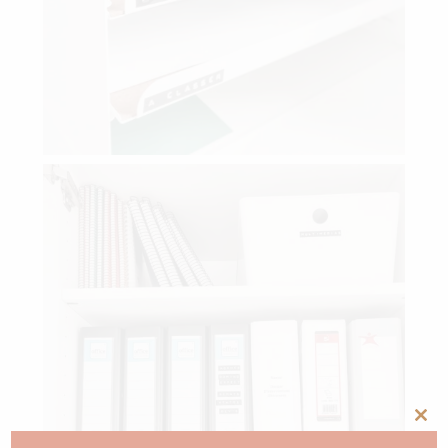
Clos
this