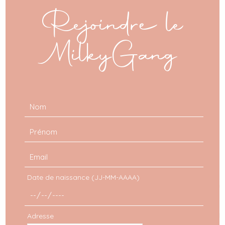
mod
Rejoindre le
MilkyGang
Date de naissance (JJ-MM-AAAA)
Adresse