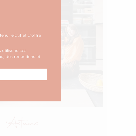
nu relatif et d’offre
 utilisons ces
u, des réductions et
Astuces