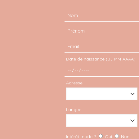
Astuces
Date de naissance (JJ-MM-AAAA)
Comment organiser son
espace de travail
Adresse
Découvrez nos meilleures astuces pour
organiser votre espace de travail,
l'aménager, le ranger pour une meilleure
Langue
productivité !
LIRE PLUS
Intérêt mode ?
Oui
Non