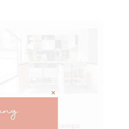
Close
ang
this
Astuces
module
Ménage de printemps :