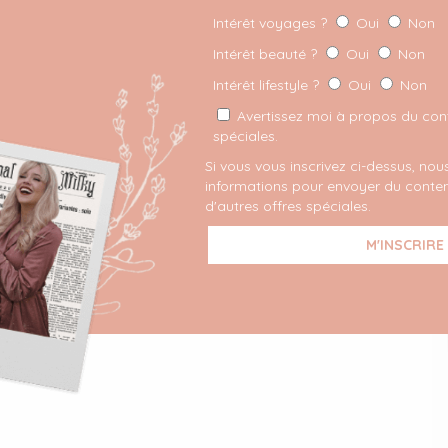
Intérêt voyages ?
Oui
Non
Intérêt beauté ?
Oui
Non
Intérêt lifestyle ?
Oui
Non
Avertissez moi à propos du conte
spéciales.
Si vous vous inscrivez ci-dessus, nous
informations pour envoyer du conten
d'autres offres spéciales.