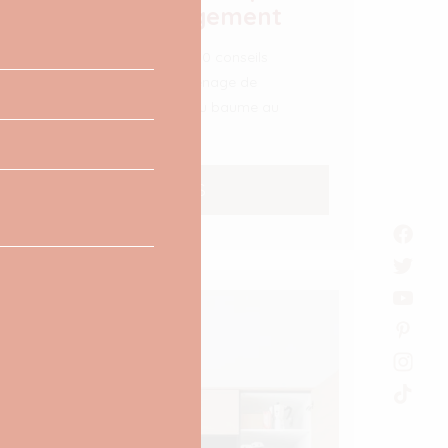
10 conseils rangement
Je vous partage quelques 10 conseils
rangement pour un bon ménage de
printemps et vous mettre du baume au
coeur !
LIRE PLUS