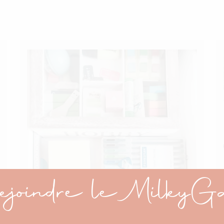
joindre le MilkyG