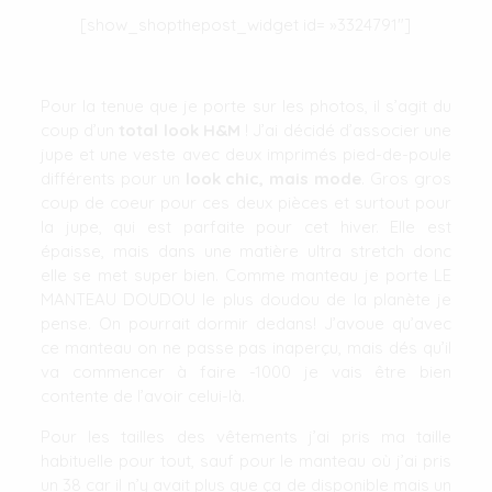
[show_shopthepost_widget id= »3324791″]
Pour la tenue que je porte sur les photos, il s’agit du
coup d’un
total look H&M
! J’ai décidé d’associer une
jupe et une veste avec deux imprimés pied-de-poule
différents pour un
look chic, mais mode
. Gros gros
coup de coeur pour ces deux pièces et surtout pour
la jupe, qui est parfaite pour cet hiver. Elle est
épaisse, mais dans une matière ultra stretch donc
elle se met super bien. Comme manteau je porte LE
MANTEAU DOUDOU le plus doudou de la planète je
pense. On pourrait dormir dedans! J’avoue qu’avec
ce manteau on ne passe pas inaperçu, mais dés qu’il
va commencer à faire -1000 je vais être bien
contente de l’avoir celui-là.
Pour les tailles des vêtements j’ai pris ma taille
habituelle pour tout, sauf pour le manteau où j’ai pris
un 38 car il n’y avait plus que ça de disponible mais un