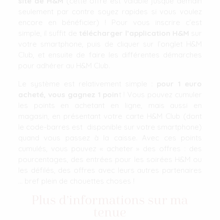
site de H&M
(cette offre est valable jusque demain
seulement par contre soyez rapides si vous voulez
encore en bénéficier) ! Pour vous inscrire c’est
simple, il suffit de
télécharger l’application H&M
sur
votre smartphone, puis de cliquer sur l’onglet H&M
Club, et ensuite de faire les différentes démarches
pour adhérer au H&M Club.
Le système est relativement simple :
pour 1 euro
acheté, vous gagnez 1 poin
t ! Vous pouvez cumuler
les points en achetant en ligne, mais aussi en
magasin, en présentant votre carte H&M Club (dont
le code-barres est disponible sur votre smartphone)
quand vous passez à la caisse. Avec ces points
cumulés, vous pouvez « acheter » des offres : des
pourcentages, des entrées pour les soirées H&M ou
les défilés, des offres avec leurs autres partenaires
… bref plein de chouettes choses !
Plus d’informations sur ma
tenue