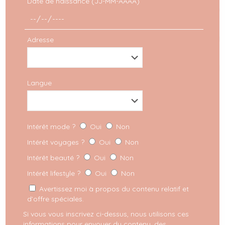
Date de naissance (JJ-MM-AAAA)
Partager
Adresse
Commentaires
Langue
Alexandra
dit :
28 février 2019 à 22 h 14 min
Hello, super cet article ! Je me demandais
Intérêt mode ?
Oui
Non
comment as tu réussi à obtenir ce fond « je
Intérêt voyages ?
Oui
Non
t’aime » ? Avec photoshop ?
Bisous,
Intérêt beauté ?
Oui
Non
Alex
Intérêt lifestyle ?
Oui
Non
Avertissez moi à propos du contenu relatif et
d’offre spéciales.
milkywaysblueyes
dit :
Si vous vous inscrivez ci-dessus, nous utilisons ces
1 mars 2019 à 13 h 09 min
informations pour envoyer du contenu, des