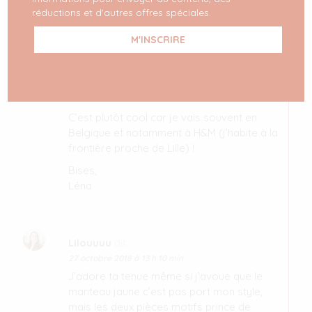
Hello! Oui avec Photoshop
réductions et d'autres offres spéciales.
Léna36
dit :
26 décembre 2018 à 8 h 25 min
Hey,
C’est plutôt cool car je vais souvent en
Belgique et notamment à H&M (j’habite à la
frontière proche de Lille) !
Bises,
Léna
Lilouuuu
dit :
27 octobre 2018 à 13 h 10 min
J’adore ta tenue même si j’avoue que le
manteau jaune c’est pas port mon style,
mais les deux pièces motifs prince de