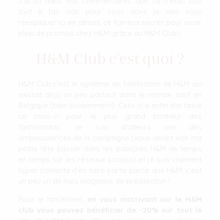
J’ai vu dans vos commentaires que ce n’était pas
tout à fait clair pour vous donc je vais vous
réexpliquer ici en détails ce fameux secret pour avoir
plein de promos chez H&M grâce au H&M Club !
H&M Club c’est quoi ?
H&M Club c’est le système de fidélisation de H&M qui
existait déjà un peu partout dans le monde sauf en
Belgique (bien évidemment). Celui-ci a enfin été lancé
ce mois-ci pour le plus grand bonheur des
fashionistas. Je suis d’ailleurs une des
ambassadrices de la campagne (vous devez voir ma
petite tête passer dans les publicités H&M de temps
en temps sur les réseaux sociaux) et je suis vraiment
hyper contente d’en faire partie parce que H&M, c’est
un peu un de mes magasins de prédilection !
Pour le lancement,
en vous inscrivant sur le H&M
club vous pouvez bénéficier de -20% sur tout le