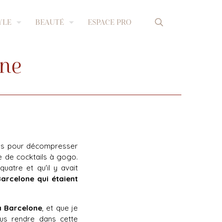
YLE
BEAUTÉ
ESPACE PRO
one
nes pour décompresser
ge de cocktails à gogo.
uatre et qu'il y avait
arcelone qui étaient
à Barcelone
, et que je
us rendre dans cette