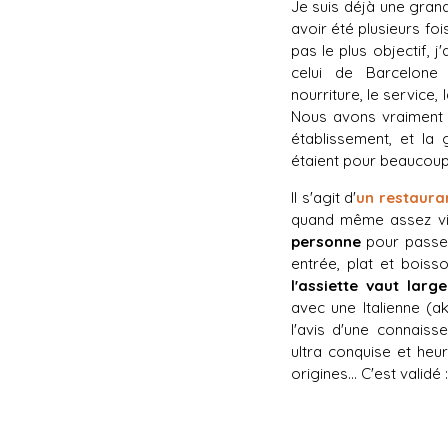
Je suis déjà une gran
avoir été plusieurs foi
pas le plus objectif, j
celui de Barcelon
nourriture, le service, 
Nous avons vraiment 
établissement, et la 
étaient pour beaucoup
Il s'agit d'
un restaura
quand même assez vit
personne
pour passer
entrée, plat et boiss
l'assiette vaut larg
avec une Italienne (a
l'avis d'une connaisse
ultra conquise et heu
origines... C'est validé 