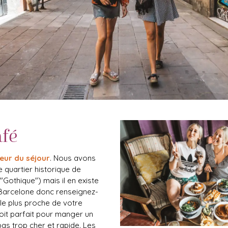
afé
eur
du séjour
. Nous avons
le quartier historique de
"Gothique") mais il en existe
 Barcelone donc renseignez-
 le plus proche de votre
roit parfait pour manger un
pas trop cher et rapide. Les