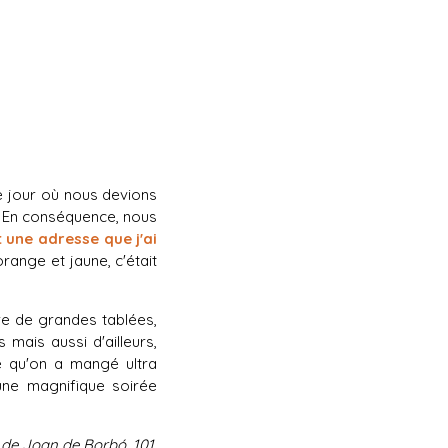
Le jour où nous devions
 En conséquence, nous
t une adresse que j'ai
range et jaune, c'était
tre de grandes tablées,
mais aussi d'ailleurs,
ce qu'on a mangé ultra
 une magnifique soirée
 de Joan de Borbó, 101,