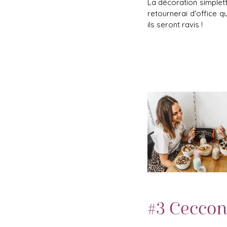
La décoration simplet
retournerai d'office q
ils seront ravis !
#3
Cecconi