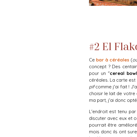
#2
El Flak
Ce
bar à céréales
(
ou
concept ? Des centain
pour un "
cereal bow
céréales. La carte est
pif
comme j'ai fait ! J'
choisir le lait de vot
ma part, j'ai donc opté
L'endroit est tenu par
discuter avec eux et o
pourrait être amélioré
mois donc ils ont sur