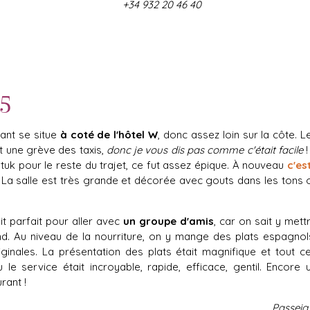
+34 932 20 46 40
5
ant se situe
à coté de l'hôtel W
, donc assez loin sur la côte. 
it une grève des taxis,
donc je vous dis pas comme c'était facile
!
-tuk pour le reste du trajet, ce fut assez épique. À nouveau
c'es
 La salle est très grande et décorée avec gouts dans les tons o
it parfait pour aller avec
un groupe d'amis
, car on sait y met
nd. Au niveau de la nourriture, on y mange des plats espagnols 
iginales. La présentation des plats était magnifique et tout 
le service était incroyable, rapide, efficace, gentil. Encore
rant !
Passeig