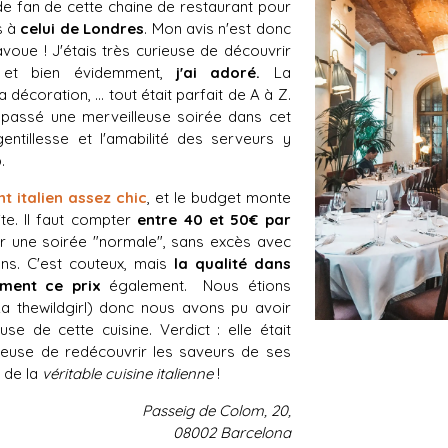
de fan de cette chaine de restaurant pour
s à
celui de Londres
. Mon avis n'est donc
'avoue ! J'étais très curieuse de découvrir
e et bien évidemment,
j'ai adoré.
La
la décoration, ... tout était parfait de A à Z.
passé une merveilleuse soirée dans cet
gentillesse et l'amabilité des serveurs y
.
nt italien assez
chic
, et le budget monte
e. Il faut compter
entre 40 et 50€ par
 une soirée "normale", sans excès avec
ons. C'est couteux, mais
la qualité dans
ement ce prix
également. Nous étions
ka thewildgirl) donc nous avons pu avoir
use de cette cuisine. Verdict : elle était
reuse de redécouvrir les saveurs de ses
: de la
véritable cuisine italienne
!
Passeig de Colom, 20,
08002 Barcelona