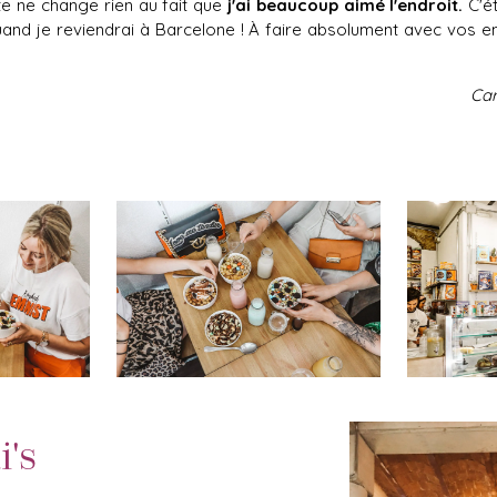
te ne change rien au fait que
j'ai beaucoup aimé l'endroit.
C'ét
uand je reviendrai à Barcelone ! À faire absolument avec vos e
Car
's