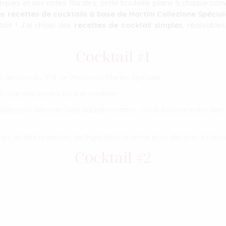
tiques et aux notes florales, cette bouteille plaira à chaque conv
tes recettes de cocktails à base de Martini Collezione Spéci
oir ! J’ai choisi des
recettes de cocktail simples
, réalisabl
Cocktail #1
eur de sureau, 3/4 de Prosecco Martini Spéciale
si que des zestes ou une rondelle
bles
pour décorer. Idée supplémentaire : vous pouvez créer des g
ches, et des branches de thym dans le verre pour décorer et ajo
Cocktail #2