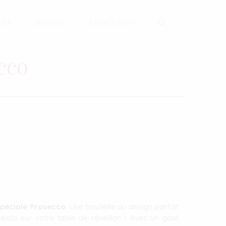
YLE
BEAUTÉ
ESPACE PRO
ecco
Spéciale Prosecco
. Une bouteille au design parfait
presto sur votre table de réveillon ! Avec un gout