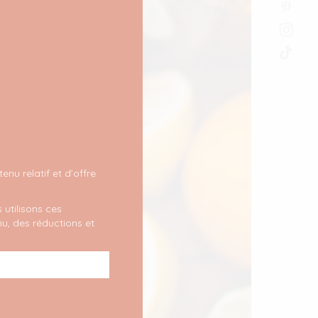
nu relatif et d’offre
 utilisons ces
u, des réductions et