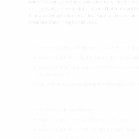
rafraîchissant et raffiné, aux saveurs de fruits exo
soir, je vous propose donc aujourd’hui
trois peti
manque d’inspiration pour leur apéro de demain s
chances d’avoir déjà chez vous.
Mettre 1/4 d’eau pétillante aromatisée à la fl
Ajouter quelques gouttes de jus de citrons ain
Ajouter ensuite quelques
petites fleurs comesti
super canon !
Finissez le tout avec quelque framboises frai
Mettre 1/4 de jus d’orange
Ajouter une cuillère à café de jus de citron
Ajouter quelques zeste d’orange et de citron