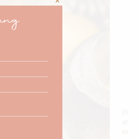
Close
ang
this
module