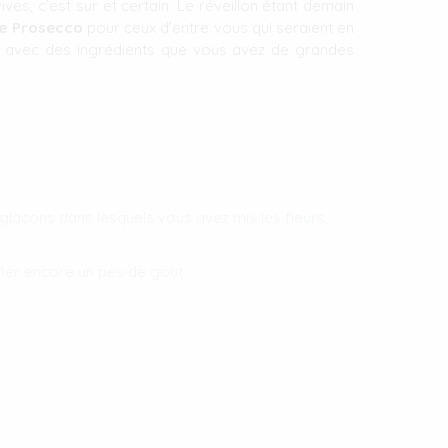
ives, c’est sur et certain. Le réveillon étant demain
ale Prosecco
pour ceux d’entre vous qui seraient en
es avec des ingrédients que vous avez de grandes
laçons dans lesquels vous avez mis les fleurs,
uter encore un peu de gout