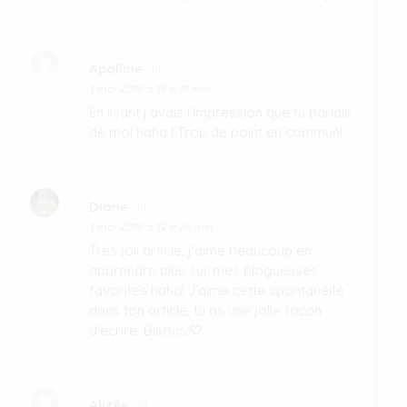
Apolline
dit :
1 mai 2016 à 15 h 18 min
En lisant j’avais l’impression que tu parlais
de moi haha ! Trop de point en commun!
Diane
dit :
1 mai 2016 à 12 h 26 min
Très joli article, j’aime beaucoup en
apprendre plus sur mes blogueuses
favorites haha! J’aime cette spontanéité
dans ton article, tu as une jolie façon
d’écrire. Bisous!♡
Alizée
dit :