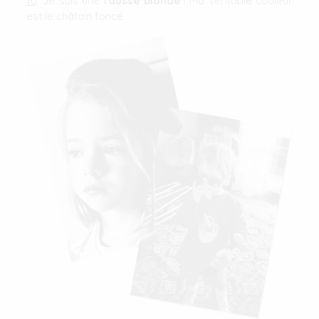
10
. Je suis une
fausse blonde
! Ma véritable couleur
est le châtain foncé.