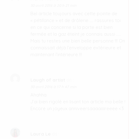
30 avril 2016 à 20 h 21 min
Bel article toujours avec cette pointe de
« pétillance » et de drôlerie …. rassures toi
en ce qui concerne si la porte est bien
fermée et la gaz éteint je connais aussi …..
Mais tu restes une bien belle personne !!! On
connaissait déjà l’enveloppe extérieure et
maintenant l’intérieure !!!
Laugh of artist
dit :
30 avril 2016 à 17 h 47 min
Ahahha
J’ai bien rigolé en lisant ton article ma belle !
Encore un joyeux anniveersaaaaiiiireeee <3
Laura Le
dit :