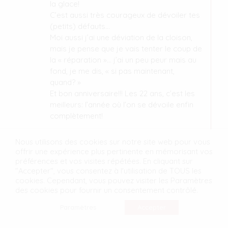
la glace!
C’est aussi très courageux de dévoiler tes
(petits) défauts…
Moi aussi j’ai une déviation de la cloison,
mais je pense que je vais tenter le coup de
la « réparation »… j’ai un peu peur mais au
fond, je me dis, « si pas maintenant,
quand? »
Et bon anniversaire!!! Les 22 ans, c’est les
meilleurs: l’année où l’on se dévoile enfin
complètement!
Nous utilisons des cookies sur notre site web pour vous
offrir une expérience plus pertinente en mémorisant vos
Brosteau Sarah
dit :
préférences et vos visites répétées. En cliquant sur
30 avril 2016 à 12 h 18 min
"Accepter", vous consentez à l'utilisation de TOUS les
cookies. Cependant, vous pouvez visiter les Paramètres
Super article comme d’habitude #teamsnap
des cookies pour fournir un consentement contrôlé.
🙂
Paramètres
Accepter