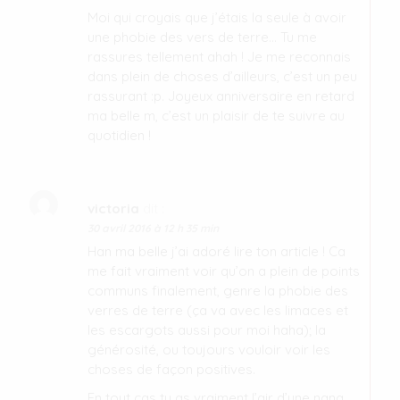
Moi qui croyais que j’étais la seule à avoir
une phobie des vers de terre… Tu me
rassures tellement ahah ! Je me reconnais
dans plein de choses d’ailleurs, c’est un peu
rassurant :p. Joyeux anniversaire en retard
ma belle m, c’est un plaisir de te suivre au
quotidien !
victoria
dit :
30 avril 2016 à 12 h 35 min
Han ma belle j’ai adoré lire ton article ! Ca
me fait vraiment voir qu’on a plein de points
communs finalement, genre la phobie des
verres de terre (ça va avec les limaces et
les escargots aussi pour moi haha); la
générosité, ou toujours vouloir voir les
choses de façon positives.
En tout cas tu as vraiment l’air d’une nana