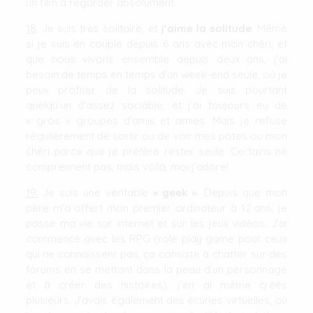
un film à regarder absolument.
18
. Je suis très solitaire, et
j’aime la solitude
. Même
si je suis en couple depuis 6 ans avec mon chéri, et
que nous vivons ensemble depuis deux ans, j’ai
besoin de temps en temps d’un week-end seule, où je
peux profiter de la solitude. Je suis pourtant
quelqu’un d’assez sociable, et j’ai toujours eu de
« gros » groupes d’amis et amies. Mais je refuse
régulièrement de sortir ou de voir mes potes ou mon
chéri parce que je préfère rester seule. Certains ne
comprennent pas, mais voilà, moi j’adore!
19.
Je suis une véritable
« geek »
. Depuis que mon
père m’a offert mon premier ordinateur à 12 ans, je
passe ma vie sur internet et sur les jeux vidéos. J’ai
commencé avec les RPG (role play game pour ceux
qui ne connaissent pas, ça consiste à chatter sur des
forums en se mettant dans la peau d’un personnage
et à créer des histoires), j’en ai même créés
plusieurs. J’avais également des écuries virtuelles, où