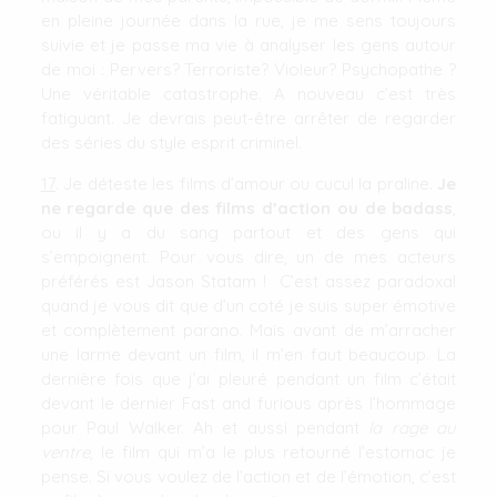
en pleine journée dans la rue, je me sens toujours
suivie et je passe ma vie à analyser les gens autour
de moi : Pervers? Terroriste? Violeur? Psychopathe ?
Une véritable catastrophe. A nouveau c’est très
fatiguant. Je devrais peut-être arrêter de regarder
des séries du style esprit criminel.
17
. Je déteste les films d’amour ou cucul la praline.
Je
ne regarde que des films d’action ou de badass
,
ou il y a du sang partout et des gens qui
s’empoignent. Pour vous dire, un de mes acteurs
préférés est Jason Statam ! C’est assez paradoxal
quand je vous dit que d’un coté je suis super émotive
et complètement parano. Mais avant de m’arracher
une larme devant un film, il m’en faut beaucoup. La
dernière fois que j’ai pleuré pendant un film c’était
devant le dernier Fast and furious après l’hommage
pour Paul Walker. Ah et aussi pendant
la rage au
ventre
, le film qui m’a le plus retourné l’estomac je
pense. Si vous voulez de l’action et de l’émotion, c’est