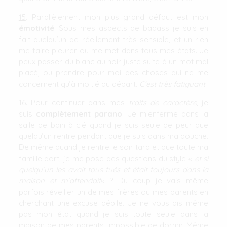
15
. Parallèlement mon plus grand défaut est mon
émotivité
. Sous mes aspects de badass je suis en
fait quelqu’un de réellement très sensible, et un rien
me faire pleurer ou me met dans tous mes états. Je
peux passer du blanc au noir juste suite à un mot mal
placé, ou prendre pour moi des choses qui ne me
concernent qu’à moitié au départ.
C’est très fatiguant
.
16
. Pour continuer dans mes
traits de caractère
, je
suis
complètement parano
. Je m’enferme dans la
salle de bain à clé quand je suis seule de peur que
quelqu’un rentre pendant que je suis dans ma douche.
De même quand je rentre le soir tard et que toute ma
famille dort, je me pose des questions du style «
et si
quelqu’un les avait tous tués et était toujours dans la
maison et m’attendait
« ? Du coup je vais même
parfois réveiller un de mes frères ou mes parents en
cherchant une excuse débile. Je ne vous dis même
pas mon état quand je suis toute seule dans la
maison de mes parents, impossible de dormir. Même