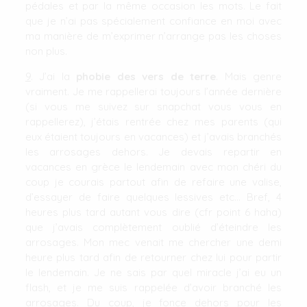
pédales et par la même occasion les mots. Le fait
que je n’ai pas spécialement confiance en moi avec
ma manière de m’exprimer n’arrange pas les choses
non plus.
9
. J’ai la
phobie des vers de terre
. Mais genre
vraiment. Je me rappellerai toujours l’année dernière
(si vous me suivez sur snapchat vous vous en
rappellerez), j’étais rentrée chez mes parents (qui
eux étaient toujours en vacances) et j’avais branchés
les arrosages dehors. Je devais repartir en
vacances en grèce le lendemain avec mon chéri du
coup je courais partout afin de refaire une valise,
d’essayer de faire quelques lessives etc… Bref, 4
heures plus tard autant vous dire (cfr point 6 haha)
que j’avais complètement oublié d’éteindre les
arrosages. Mon mec venait me chercher une demi
heure plus tard afin de retourner chez lui pour partir
le lendemain. Je ne sais par quel miracle j’ai eu un
flash, et je me suis rappelée d’avoir branché les
arrosages. Du coup, je fonce dehors pour les