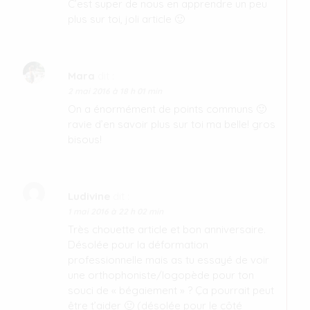
C’est super de nous en apprendre un peu
plus sur toi, joli article 🙂
Mara
dit :
2 mai 2016 à 18 h 01 min
On a énormément de points communs 🙂
ravie d’en savoir plus sur toi ma belle! gros
bisous!
Ludivine
dit :
1 mai 2016 à 22 h 02 min
Très chouette article et bon anniversaire.
Désolée pour la déformation
professionnelle mais as tu essayé de voir
une orthophoniste/logopède pour ton
souci de « bégaiement » ? Ça pourrait peut
être t’aider 🙂 (désolée pour le côté