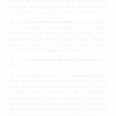
minerve pendant deux mois. Mon grand-père est
chirurgien orthopédique, et à deux centimètres près
je me pétais les cervicales. Vacances très réussies.
12
. Je suis
allergique aux pommes.
Et aux arachides,
et aux graminées, et aux chats (mais je combat
énormément cette allergie grâce à ma petite boulie),
aux motilium et à un tas d’autres choses. Mais les
pommes restent ma pire allergie, j’ai de grandes
chances de finir à l’hôpital si j’en mange !
13
. Je sais
toucher mon nez avec ma langue
(très
utile).
14
. Ma plus grande qualité est ma
générosité
. Quand
j’aime je ne compte pas, quitte à me priver. Et même
avec des presque inconnus d’ailleurs. Je me fais
souvent « couilloner » comme on dit, ma gentillesse
me rend parfois aveugle de l’avidité de certaines
personnes mais c’est mon caractère, et même si
parfois je souffre de cette tendance trop généreuse
quand on me la fait ensuite à l’envers, c’est la vie.