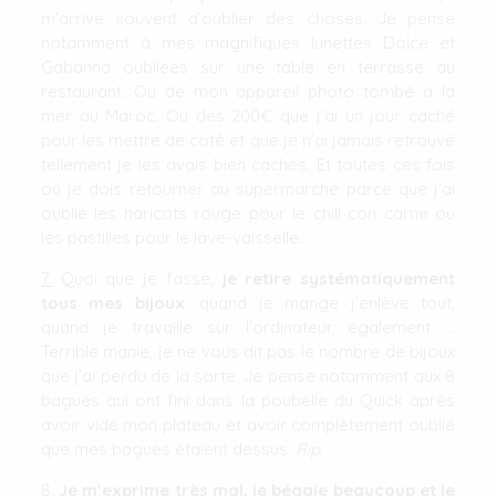
m’arrive souvent d’oublier des choses. Je pense
notamment à mes magnifiques lunettes Dolce et
Gabanna oubliées sur une table en terrasse au
restaurant. Ou de mon appareil photo tombé à la
mer au Maroc. Ou des 200€ que j’ai un jour caché
pour les mettre de coté et que je n’ai jamais retrouvé
tellement je les avais bien cachés. Et toutes ces fois
où je dois retourner au supermarché parce que j’ai
oublié les haricots rouge pour le chili con carne ou
les pastilles pour le lave-vaisselle.
7.
Quoi que je fasse,
je retire systématiquement
tous mes bijoux
: quand je mange j’enlève tout,
quand je travaille sur l’ordinateur également …
Terrible manie, je ne vous dit pas le nombre de bijoux
que j’ai perdu de la sorte. Je pense notamment aux 8
bagues qui ont fini dans la poubelle du Quick après
avoir vidé mon plateau et avoir complètement oublié
que mes bagues étaient dessus.
Rip
.
8
.
Je m’exprime très mal, je bégaie beaucoup et je