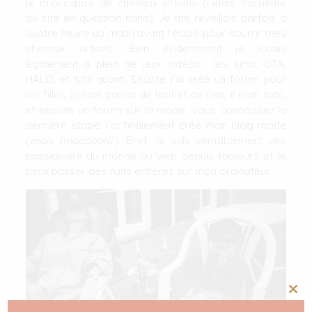
je m’occupais de chevaux virtuels (j’étais troisième
du site en question haha). Je me réveillais parfois à
quatre heure du matin avant l’école pour nourrir mes
chevaux virtuels. Bien évidemment je jouais
également à plein de jeux vidéos : les sims, GTA,
HALO, et tutti quanti. Ensuite j’ai créé un forum pour
les filles (où on parlait de tout et de rien, il était top),
et ensuite un forum sur la mode. Vous connaissez la
dernière étape, j’ai finalement créé mon blog mode
(
mais noooooon
?). Bref, je suis véritablement une
passionnée du monde du web depuis toujours et je
peux passer des nuits entières sur mon ordinateur.
Clos
this