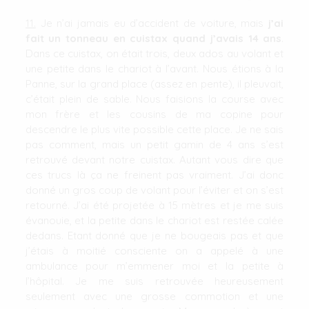
11.
Je n’ai jamais eu d’accident de voiture, mais
j’ai
fait un tonneau en cuistax quand j’avais 14 ans
.
Dans ce cuistax, on était trois, deux ados au volant et
une petite dans le chariot à l’avant. Nous étions à la
Panne, sur la grand place (assez en pente), il pleuvait,
c’était plein de sable. Nous faisions la course avec
mon frère et les cousins de ma copine pour
descendre le plus vite possible cette place. Je ne sais
pas comment, mais un petit gamin de 4 ans s’est
retrouvé devant notre cuistax. Autant vous dire que
ces trucs là ça ne freinent pas vraiment. J’ai donc
donné un gros coup de volant pour l’éviter et on s’est
retourné. J’ai été projetée à 15 mètres et je me suis
évanouie, et la petite dans le chariot est restée calée
dedans. Etant donné que je ne bougeais pas et que
j’étais à moitié consciente on a appelé à une
ambulance pour m’emmener moi et la petite à
l’hôpital. Je me suis retrouvée heureusement
seulement avec une grosse commotion et une