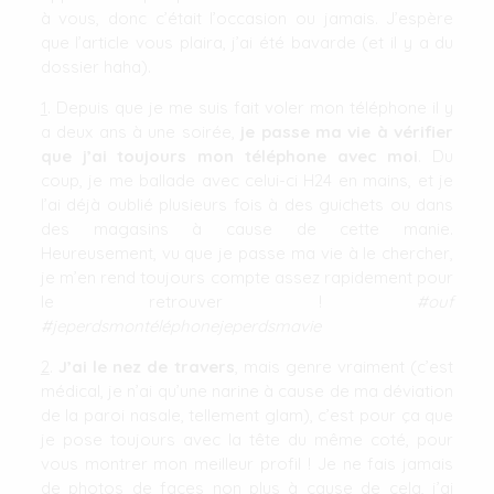
à vous, donc c’était l’occasion ou jamais. J’espère
que l’article vous plaira, j’ai été bavarde (et il y a du
dossier haha).
1
. Depuis que je me suis fait voler mon téléphone il y
a deux ans à une soirée,
je passe ma vie à vérifier
que j’ai toujours mon téléphone avec moi
. Du
coup, je me ballade avec celui-ci H24 en mains, et je
l’ai déjà oublié plusieurs fois à des guichets ou dans
des magasins à cause de cette manie.
Heureusement, vu que je passe ma vie à le chercher,
je m’en rend toujours compte assez rapidement pour
le retrouver !
#ouf
#jeperdsmontéléphonejeperdsmavie
2
.
J’ai le nez de travers
, mais genre vraiment (c’est
médical, je n’ai qu’une narine à cause de ma déviation
de la paroi nasale, tellement glam), c’est pour ça que
je pose toujours avec la tête du même coté, pour
vous montrer mon meilleur profil ! Je ne fais jamais
de photos de faces non plus à cause de cela, j’ai