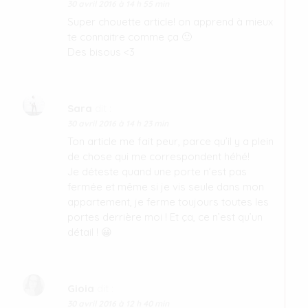
30 avril 2016 à 14 h 55 min
Super chouette article! on apprend à mieux
te connaitre comme ça 🙂
Des bisous <3
Sara
dit :
30 avril 2016 à 14 h 23 min
Ton article me fait peur, parce qu’il y a plein
de chose qui me correspondent héhé!
Je déteste quand une porte n’est pas
fermée et même si je vis seule dans mon
appartement, je ferme toujours toutes les
portes derrière moi ! Et ça, ce n’est qu’un
détail ! 😀
Gioia
dit :
30 avril 2016 à 12 h 40 min