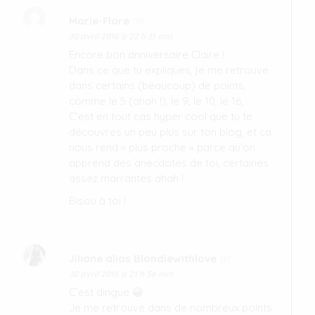
Marie-Flore
dit :
30 avril 2016 à 22 h 31 min
Encore bon anniversaire Claire !
Dans ce que tu expliques, je me retrouve
dans certains (beaucoup) de points,
comme le 5 (ahah !), le 9, le 10, le 16, …
C’est en tout cas hyper cool que tu te
découvres un peu plus sur ton blog, et ça
nous rend « plus proche » parce qu’on
apprend des anecdotes de toi, certaines
assez marrantes ahah !
Bisou à toi !
Jiliane alias Blondiewithlove
dit :
30 avril 2016 à 21 h 56 min
C’est dingue 😀
Je me retrouve dans de nombreux points