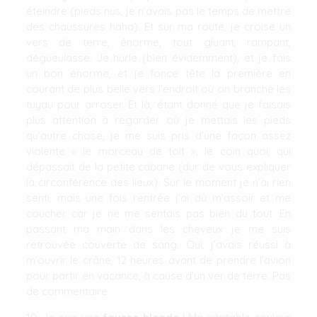
éteindre (pieds nus, je n’avais pas le temps de mettre
des chaussures haha). Et sur ma route, je croise un
vers de terre, énorme, tout gluant, rampant,
dégueulasse. Je hurle (bien évidemment), et je fais
un bon énorme, et je fonce tête la première en
courant de plus belle vers l’endroit où on branche les
tuyau pour arroser. Et là, étant donné que je faisais
plus attention à regarder où je mettais les pieds
qu’autre chose, je me suis pris d’une façon assez
violente « le morceau de toit », le coin quoi, qui
dépassait de la petite cabane (dur de vous expliquer
la circonférence des lieux). Sur le moment je n’ai rien
senti, mais une fois rentrée j’ai dû m’assoir et me
coucher car je ne me sentais pas bien du tout. En
passant ma main dans les cheveux je me suis
retrouvée couverte de sang. Oui, j’avais réussi à
m’ouvrir le crâne, 12 heures avant de prendre l’avion
pour partir en vacance, à cause d’un ver de terre. Pas
de commentaire.