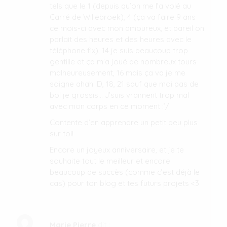
tels que le 1 (depuis qu’on me l’a volé au
Carré de Willebroek), 4 (ça va faire 9 ans
ce mois-ci avec mon amoureux, et pareil on
parlait des heures et des heures avec le
téléphone fix), 14 je suis beaucoup trop
gentille et ça m’a joué de nombreux tours
malheureusement, 16 mais ça va je me
soigne ahah :D, 18, 21 sauf que moi pas de
bol je grossis… J’suis vraiment trop mal
avec mon corps en ce moment :’/
Contente d’en apprendre un petit peu plus
sur toi!
Encore un joyeux anniversaire, et je te
souhaite tout le meilleur et encore
beaucoup de succès (comme c’est déjà le
cas) pour ton blog et tes futurs projets <3
Marie Pierre
dit :