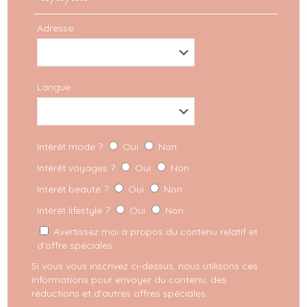
Adresse
Langue
Partager
Intérêt mode ?
Oui
Non
Commentaires
Intérêt voyages ?
Oui
Non
Intérêt beauté ?
Oui
Non
Intérêt lifestyle ?
Oui
Non
Lilouuuu
dit :
Avertissez moi à propos du contenu relatif et
23 octobre 2019 à 9 h 46 min
d’offre spéciales.
Le premier look est mon préféré, trop
canon !
Si vous vous inscrivez ci-dessus, nous utilisons ces
informations pour envoyer du contenu, des
Bisous
réductions et d'autres offres spéciales.