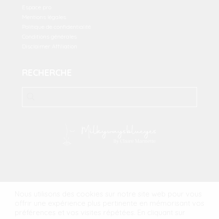
Espace pro
Mentions légales
Politique de confidentialité
Conditions générales
Disclaimer Affiliation
RECHERCHE
2023 Milkywaysblueyes. All Rights Reserved.
MFM Digital
Nous utilisons des cookies sur notre site web pour vous
offrir une expérience plus pertinente en mémorisant vos
préférences et vos visites répétées. En cliquant sur