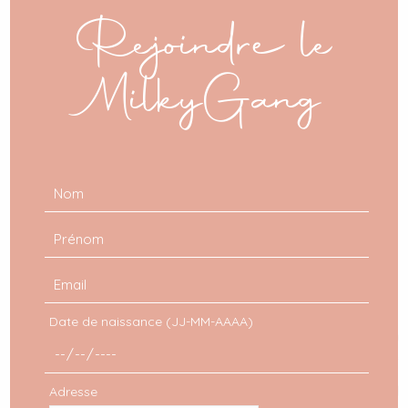
mod
Rejoindre le
MilkyGang
Date de naissance (JJ-MM-AAAA)
Adresse