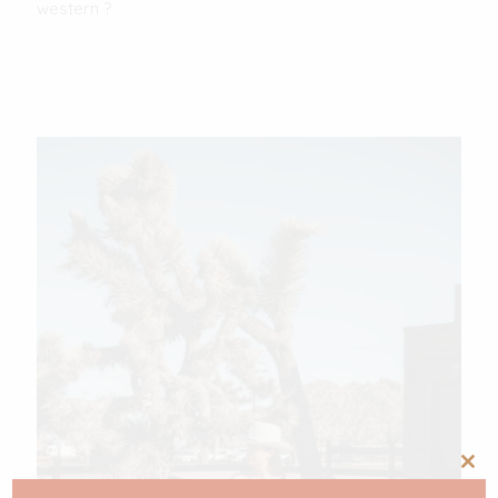
western ?
Clos
this