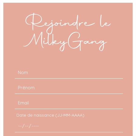
Clos
this
mod
Rejoindre le
MilkyGang
Date de naissance (JJ-MM-AAAA)
Small