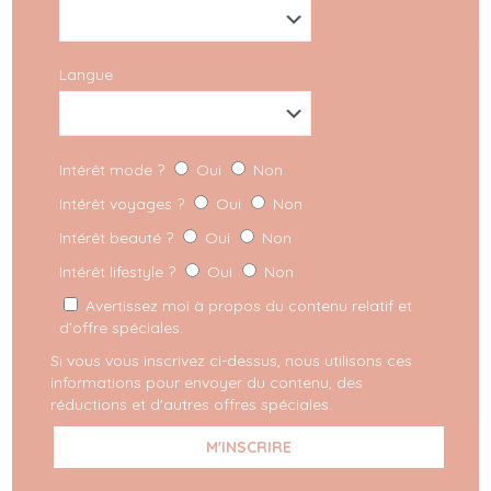
Le bustier
Langue
Sûrement la tendance la plus attendue pour le
printemps après l’énorme succès de la série Netflix, La
Chronique des Bridgerton. Version casual chic avec un
jeans large ou version plus girly, on se la joue
Intérêt mode ?
Oui
Non
romantique à la Daphne.
Intérêt voyages ?
Oui
Non
Intérêt beauté ?
Oui
Non
Intérêt lifestyle ?
Oui
Non
Avertissez moi à propos du contenu relatif et
d’offre spéciales.
Si vous vous inscrivez ci-dessus, nous utilisons ces
informations pour envoyer du contenu, des
réductions et d'autres offres spéciales.