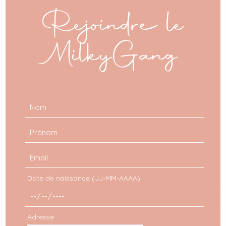
mod
Rejoindre le
MilkyGang
Date de naissance (JJ-MM-AAAA)
Adresse