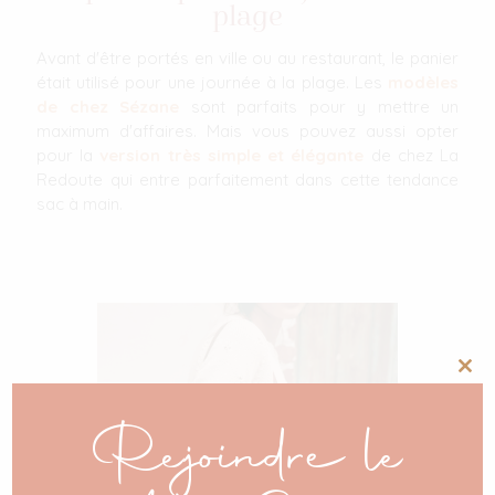
plage
Avant d'être portés en ville ou au restaurant, le panier
était utilisé pour une journée à la plage. Les
modèles
de chez Sézane
sont parfaits pour y mettre un
maximum d'affaires. Mais vous pouvez aussi opter
pour la
version très simple et élégante
de chez La
Redoute qui entre parfaitement dans cette tendance
sac à main.
Clos
this
mod
Rejoindre le