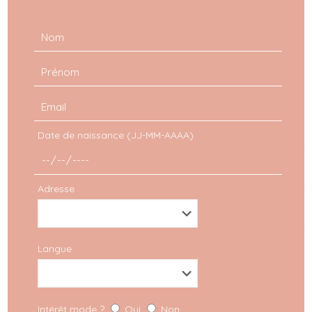
également beaucoup plus dans l’aménagement des
espaces extérieurs, du petit balcon au grand jardin
arboré. On veut que l’extérieur reflète notre intérieur
mais qu’on s’y sente bien, qu’on puisse recevoir des
convives sans lésiner ni sur le confort, ni sur
l’esthétique. On y retrouve d'ailleurs le petit mobilier de
jaridin pliable, les bancs pour attabler les convives lors
des barbecues mais aussi le retour de l'illustre chaise
Date de naissance (JJ-MM-AAAA)
Adironback. Je vous en dit plus prochainement sur ce
point !
Adresse
Langue
Intérêt mode ?
Oui
Non