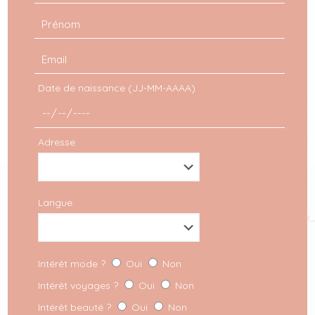
obligatoires sont indiqués avec
*
Enregistrer mon nom, mon e-mail et mon site dans
le navigateur pour mon prochain commentaire.
Date de naissance (JJ-MM-AAAA)
Adresse
Ce que tu pourra
Langue
Intérêt mode ?
Oui
Non
Intérêt voyages ?
Oui
Non
Intérêt beauté ?
Oui
Non