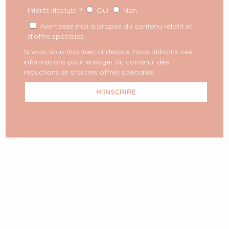
Intérêt lifestyle ?
Oui
Non
Avertissez moi à propos du contenu relatif et
d’offre spéciales.
Si vous vous inscrivez ci-dessus, nous utilisons ces
informations pour envoyer du contenu, des
réductions et d'autres offres spéciales.