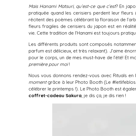
Mais Hanami Matsuri, qu’est-ce que c’est
? En japon
pratiquée quand les cerisiers perdent leur fleurs
récitent des poèmes célébrant la floraison de l’arb
fleurs fragiles de cerisiers du japon est en réal
vie. Cette tradition de l’Hanami est toujours prati
Les différents produits sont composés notammen
parfum est délicieux, et très relaxant). J’aime é
pour le corps, un de mes must-have de l’été! Et moi
première pour moi
!
Nous vous donnons rendez-vous avec Ritu
als en 
moment
grâce à leur Photo Booth (Le #letlifeblos
célébrer le printemps !). Le Photo Booth est égale
coffret-cadeau Sakura
, je dis ça, je dis rien !