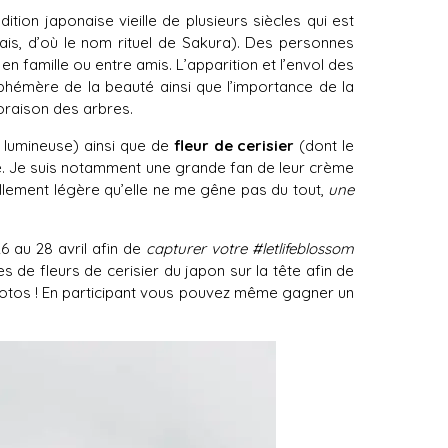
dition japonaise vieille de plusieurs siècles qui est
nais, d’où le nom rituel de Sakura). Des personnes
n famille ou entre amis. L’apparition et l’envol des
éphémère de la beauté ainsi que l’importance de la
loraison des arbres.
s lumineuse) ainsi que de
fleur de cerisier
(dont le
le. Je suis notamment une grande fan de leur crème
tellement légère qu’elle ne me gêne pas du tout,
une
26 au 28 avril afin de
capturer votre #letlifeblossom
 de fleurs de cerisier du japon sur la tête afin de
ot
os ! En participant vous pouvez même gagner un