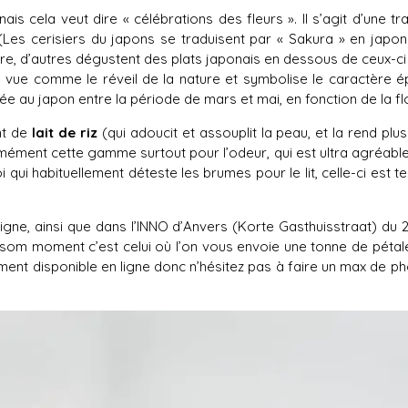
ais cela veut dire « célébrations des fleurs ». Il s’agit d’une tra
 (Les cerisiers du japons se traduisent par « Sakura » en japo
re, d’autres dégustent des plats japonais en dessous de ceux-ci e
ité vue comme le réveil de la nature et symbolise le caractère 
quée au japon entre la période de mars et mai, en fonction de la f
t de
lait de
riz
(qui adoucit et assouplit la peau, et la rend plu
normément cette gamme surtout pour l’odeur, qui est ultra agréab
 qui habituellement déteste les brumes pour le lit, celle-ci est 
ligne, ainsi que dans l’INNO d’Anvers (Korte Gasthuisstraat) du 
som moment c’est celui où l’on vous envoie une tonne de pétales
ment disponible en ligne donc n’hésitez pas à faire un max de ph