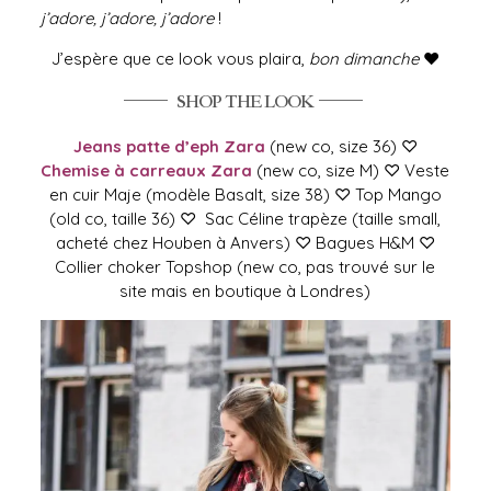
j’adore, j’adore, j’adore
!
J’espère que ce look vous plaira,
bon dimanche
♥
Jeans patte d’eph Zara
(new co, size 36) ♡
Chemise à carreaux Zara
(new co, size M) ♡ Veste
en cuir Maje (modèle Basalt, size 38) ♡ Top Mango
(old co, taille 36) ♡ Sac Céline trapèze (taille small,
acheté chez Houben à Anvers) ♡ Bagues H&M ♡
Collier choker Topshop (new co, pas trouvé sur le
site mais en boutique à Londres)