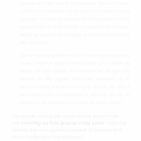
resserez les côtés avec le fil alimentaire. Pour les noeuds,
il faut qu’ils soient bien serrés sinon la confiture coule à
la cuisson et c’est une catastrophe. Mais pensez qu’il faut
pouvoir retirer le fil donc faites un noeud facile à enlever!
Mettez au frigot et ne les mettez à cuire que quand vous
allez les servir.
Quand vous êtes prête à les cuir, avec un pinceau ajoutez
un peu de jaune d’oeuf au-dessus pour que la feuille de
brique soit bien dorées, et enfournez les au four 5/6
minutes à 180 degrés. Retirez-les seulement si ils
sont bien dorés. Ensuite il faut couper tous les fils, donc il
faut attendre que ça refroidisse un peu. Une fois les fils
coupés, on les repasse au four pour les servir chauds.
J’ai ensuite réalisé une autre recette assez facile :
une
chantilly au foie gras et chips salés
. C’est une
recette que vous pouvez préparer à l’avance, et à
servir froide donc très pratique !