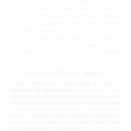
trous d’air, mais la pâte doit être très fine, voire
carrément transparente. Mettez un peu de sel, de poivre
et de noix de muscade par dessus tout et enfournez au
four à 180 degrés pour environ 3 minutes. Retirez les
seulement quand c’est ils sont biens dorés, et que les
bords commencent légèrement à brunir. Laissez les
refroidir avant de les décoller de la plaque sinon il vont
se casser! Rajouter encore un peu de sel si nécessaire et
le tour est joué.
Carpaccio de Saint-Jacques
Comme entrée nous avions décidé de faire un
carpaccio de Saint-jacques
, pour changer un peu
de ce que l’on mange traditionnellement à Noël. On
voulait quelque chose de rafraîchissant et léger entre
les amuses-bouches au foie gras qui étaient plutôt
lourds, et la dinde de Noël, carrément explosive. De
nouveau, il s’agit d’une
recette facile à réaliser
, mais
qui doit cependant se faire minute !