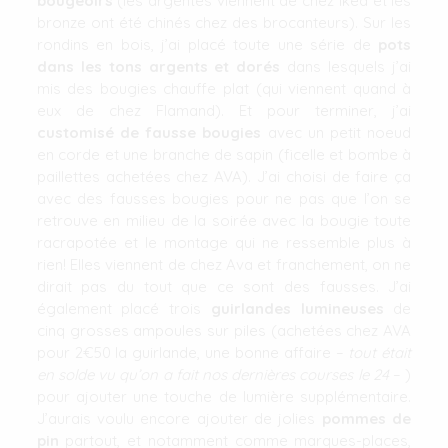
bougeoirs
(les argentés viennent de chez Ikea et les
bronze ont été chinés chez des brocanteurs). Sur les
rondins en bois, j’ai placé toute une série de
pots
dans les tons argents et dorés
dans lesquels j’ai
mis des bougies chauffe plat (qui viennent quand à
eux de chez Flamand). Et pour terminer, j’ai
customisé de fausse bougies
avec un petit noeud
en corde et une branche de sapin (ficelle et bombe à
paillettes achetées chez AVA). J’ai choisi de faire ça
avec des fausses bougies pour ne pas que l’on se
retrouve en milieu de la soirée avec la bougie toute
racrapotée et le montage qui ne ressemble plus à
rien! Elles viennent de chez Ava et franchement, on ne
dirait pas du tout que ce sont des fausses. J’ai
également placé trois
guirlandes lumineuses
de
cinq grosses ampoules sur piles (achetées chez AVA
pour 2€50 la guirlande, une bonne affaire –
tout était
en solde vu qu’on a fait nos dernières courses le 24
– )
pour ajouter une touche de lumière supplémentaire.
J’aurais voulu encore ajouter de jolies
pommes de
pin
partout, et notamment comme marques-places,