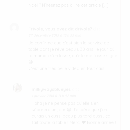
Noël ? N’hésitez pas à lire cet article […]
Frivole, vous avez dit drivole?
dit :
27 décembre 2015 à 13 h 55 min
Je confirme que c’est bien le service de
table dont je rêve depuis 30 ans! le jour où
ta maman s’en lasse, qu’elle me fasse signe
😀
C’est une très belle vidéo en tout cas!
milkywaysblueyes
dit :
1 janvier 2016 à 11 h 47 min
Haha je ne pense pas qu’elle s’en
séparera un jour 😀 J’espère que j’en
aurais un aussi beau plus tard aussi, ça
fait toute la table ! Merci ♥ Bonne année !!