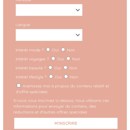
Langue
Intérêt mode ?
Oui
Non
Intérêt voyages ?
Oui
Non
Votre adresse e-mail ne sera pas publiée.
Les champs
Intérêt beauté ?
Oui
Non
obligatoires sont indiqués avec
*
Intérêt lifestyle ?
Oui
Non
Enregistrer mon nom, mon e-mail et mon site dans le
Avertissez moi à propos du contenu relatif et
navigateur pour mon prochain commentaire.
d’offre spéciales.
Si vous vous inscrivez ci-dessus, nous utilisons ces
informations pour envoyer du contenu, des
réductions et d'autres offres spéciales.