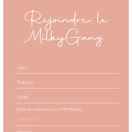
this
mod
Rejoindre le
Partager
MilkyGang
Laisser Un
Commentaire
Date de naissance (JJ-MM-AAAA)
Adresse