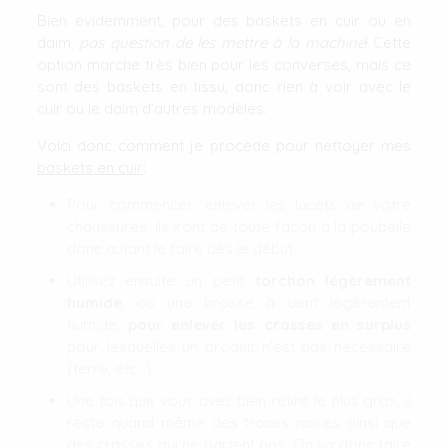
Bien évidemment, pour des baskets en cuir ou en
daim,
pas question de les mettre à la machine
! Cette
option marche très bien pour les converses, mais ce
sont des baskets en tissu, donc rien à voir avec le
cuir ou le daim d’autres modèles.
Voici donc comment je procède pour nettoyer mes
baskets en cuir
:
Pour commencer, enlever les lacets de votre
chaussures, ils iront de toute façon à la poubelle
donc autant le faire dés le début.
Utilisez ensuite un petit
torchon légèrement
humide
, ou une brosse à dent légèrement
humide,
pour enlever les crasses en surplus
pour lesquelles un produit n’est pas nécessaire
(terre, etc…) .
Une fois que vous avez bien retiré le plus gros, il
reste quand même des traces noires ainsi que
des crasses qui ne partent pas. On va donc faire