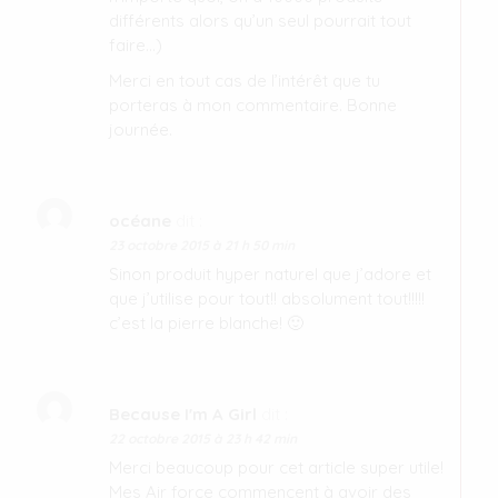
différents alors qu’un seul pourrait tout
faire…)
Merci en tout cas de l’intérêt que tu
porteras à mon commentaire. Bonne
journée.
océane
dit :
23 octobre 2015 à 21 h 50 min
Sinon produit hyper naturel que j’adore et
que j’utilise pour tout!! absolument tout!!!!!
c’est la pierre blanche! 🙂
Because I'm A Girl
dit :
22 octobre 2015 à 23 h 42 min
Merci beaucoup pour cet article super utile!
Mes Air force commencent à avoir des