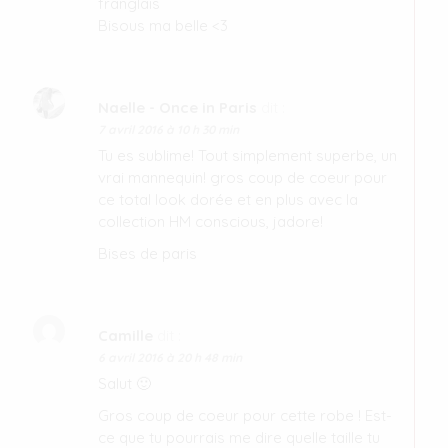
franglais
Bisous ma belle <3
Naelle - Once in Paris
dit :
7 avril 2016 à 10 h 30 min
Tu es sublime! Tout simplement superbe, un
vrai mannequin! gros coup de coeur pour
ce total look dorée et en plus avec la
collection HM conscious, jadore!
Bises de paris
Camille
dit :
6 avril 2016 à 20 h 48 min
Salut 🙂
Gros coup de coeur pour cette robe ! Est-
ce que tu pourrais me dire quelle taille tu