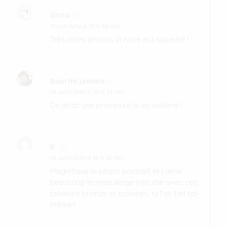
Ginta
dit :
11 juin 2016 à 15 h 56 min
Très jolies photos la robe est superbe !
Bourdé jeanne
dit :
14 avril 2016 à 20 h 21 min
On dirait une princesse tu es sublime !
B.
dit :
14 avril 2016 à 14 h 30 min
Magnifique la photo portrait! et j’aime
beaucoup le maquillage très été avec ces
couleurs bronze et cuivrées, tu l’as fait toi-
même?