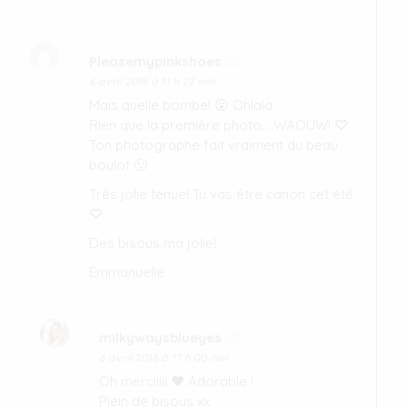
Pleasemypinkshoes
dit :
6 avril 2016 à 11 h 22 min
Mais quelle bombe! 😮 Ohlala
Rien que la première photo… WAOUW! ♡
Ton photographe fait vraiment du beau
boulot 🙂
Très jolie tenue! Tu vas être canon cet été
♡
Des bisous ma jolie!
Emmanuelle
milkywaysblueyes
dit :
6 avril 2016 à 17 h 00 min
Oh merciiiii ♥ Adorable !
Plein de bisous xx