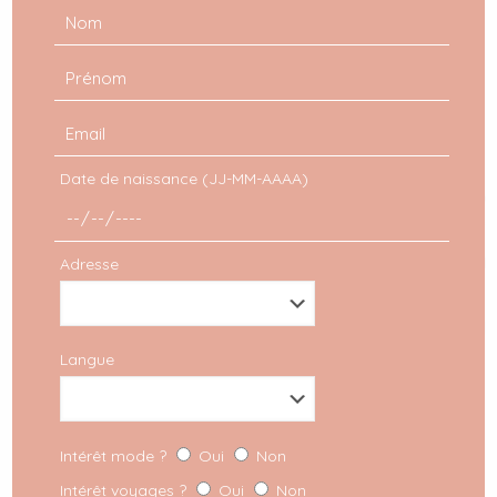
Les photos sont vraiment magnifiques c’est
dingue ! J’adore ce look ! <3
SophieKusmimi
dit :
11 avril 2016 à 19 h 59 min
Date de naissance (JJ-MM-AAAA)
Tu es magnifique dans cette robe, j’adore!
Adresse
Valentine
dit :
10 avril 2016 à 20 h 22 min
Ces photos sont magnifiques 🙂
J’adore la robe et ces tons dorés te vont
Langue
très bien 🙂
Intérêt mode ?
Oui
Non
Elza Soko
dit :
Intérêt voyages ?
Oui
Non