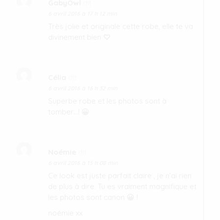
GabyOwl
dit :
6 avril 2016 à 17 h 12 min
Très jolie et originale cette robe, elle te va
divinement bien ♡
Célia
dit :
6 avril 2016 à 16 h 32 min
Superbe robe et les photos sont à
tomber…! 😀
Noémie
dit :
6 avril 2016 à 15 h 08 min
Ce look est juste parfait claire , je n’ai rien
de plus à dire. Tu es vraiment magnifique et
les photos sont canon 😀 !
noémie xx