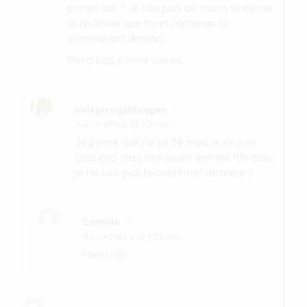
portes stp ? Je fais plus ou moins la même
corpulence que toi et j’aimerais la
commander demain.
Merci bcp, bonne soirée
milkywaysblueyes
dit :
6 avril 2016 à 22 h 29 min
Je pense que j’ai un 38 mais je ne suis
chez pas chez moi avant demain 10h donc
je ne sais pas te confirmer désolée :/
Camille
dit :
7 avril 2016 à 12 h 24 min
Merci ! 🙂