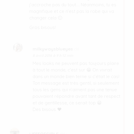
j’accroche pas du tout…. Néanmoins, tu es
magnifique et ce n’est pas la robe qui va
changer cela 🙂
Gros bisous!
milkywaysblueyes
dit :
8 avril 2016 à 9 h 12 min
Mes looks ne peuvent pas toujours plaire
à tout le monde, c’est sur 😀 On vivrait
dans un monde bien terne si c’était le cas!
Ton message est très gentil, si seulement
tous les gens qui n’aiment pas une tenue
pouvaient répondre avant tant de respect
et de gentillesse, ce serait top 😀
Des bisous ♥
LIFEEOFGIRLS
dit :