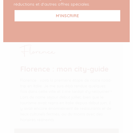
réductions et d'autres offres spéciales.
Florence
Florence : mon city-guide
Florence : voilà la première étape de notre road-
trip en Italie. Je me suis déjà rendue quelques
fois dans cette ville et il me tardait d’y retourner !
Lors de notre séjour début juillet, bien que le
tourisme avait repris en Italie depuis début juin, il
y avait encore énormément de restaurants et de
lieux culturels fermés, ou du moins avec des
horaires restreints.