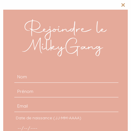
Clos
this
mod
Rejoindre le
MilkyGang
Date de naissance (JJ-MM-AAAA)