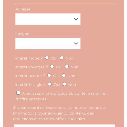
Adresse
Belgique
Langue
Nuit insolite Belgique : 6
lieux à découvrir
Intérêt mode ?
Oui
Non
absolument
Intérêt voyages ?
Oui
Non
Vous avez envie de vous évader un peu de votre
Intérêt beauté ?
Oui
Non
quotidien, sans toutefois partir à l’autre bout du
Intérêt lifestyle ?
Oui
Non
monde ? C’est l’occasion (re)découvrir ce que
notre
[…]
Avertissez moi à propos du contenu relatif et
d’offre spéciales.
LIRE PLUS
Si vous vous inscrivez ci-dessus, nous utilisons ces
informations pour envoyer du contenu, des
réductions et d'autres offres spéciales.