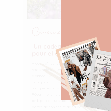
Conseils mode
Un cadeau rien que
pour elle avec Gemmyo
A court d’inspiration pour un cadeau qui lui
ressemble à 100% pour les fêtes de fin
d’année ? Avec Gemmyo, je vous propose un
bijou personnalisable de haute qualité d’une
marque responsable franco-suisse !
Récemment installée à Bruxelles, la marque
de bijoux de luxe abordable vous ouvre les
portes de son site et de sa boutique pour un