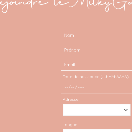
joindre le MilkyG
Date de naissance (JJ-MM-AAAA)
Adresse
Conseils
Langue
Blog, master en droit …