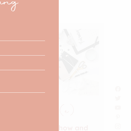
ang
Non classifié(e)
Create a blog : how and