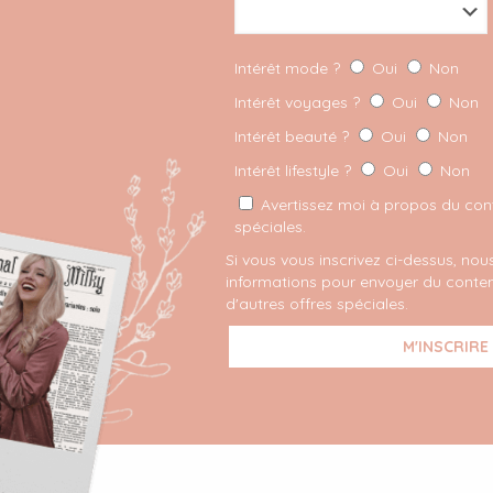
Comment est-ce que je
gère tout cela?
Intérêt mode ?
Oui
Non
(photo by Lucas Verbeke photography) Si
Intérêt voyages ?
Oui
Non
vous me suivez depuis longtemps, vous
Intérêt beauté ?
Oui
Non
savez qu’à coté du blog, je suis étudiante en
Intérêt lifestyle ?
Oui
Non
droit à l’université. Et que
[…]
Avertissez moi à propos du conte
spéciales.
LIRE PLUS
Si vous vous inscrivez ci-dessus, nous
informations pour envoyer du conten
d'autres offres spéciales.