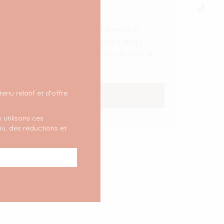
why
After receiving an important amount of
emails asking for help to create a blog, I
thought it would be a good idea to write an
article
[…]
nu relatif et d’offre
LIRE PLUS
 utilisons ces
u, des réductions et