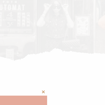
Close
this
module