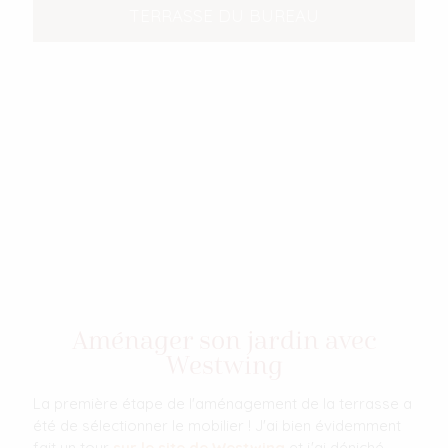
TERRASSE DU BUREAU
Aménager son jardin avec
Westwing
La première étape de l'aménagement de la terrasse a
été de sélectionner le mobilier ! J'ai bien évidemment
fait un tour
sur le site de Westwing
et j'ai déniché