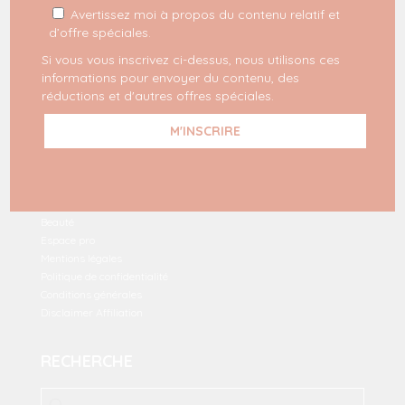
Avertissez moi à propos du contenu relatif et
d’offre spéciales.
INSCRIPTION À LA NEWSLETTER
Si vous vous inscrivez ci-dessus, nous utilisons ces
informations pour envoyer du contenu, des
REJOIGNEZ LE MILKYGANG
réductions et d'autres offres spéciales.
Dernières commandes
Mode
Voyage
Lifestyle
Beauté
Espace pro
Mentions légales
Politique de confidentialité
Conditions générales
Disclaimer Affiliation
RECHERCHE