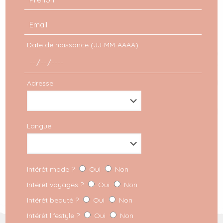
au sommet de la Citadelle
de Namur
Le NE5T, « nid » en anglais, porte bien son nom.
Date de naissance (JJ-MM-AAAA)
Perché au sommet de la citadelle de Namur, cet
hotel vous permettra de vous échapper de la
réalité
[…]
Adresse
LIRE PLUS
Langue
Intérêt mode ?
Oui
Non
Intérêt voyages ?
Oui
Non
Intérêt beauté ?
Oui
Non
Intérêt lifestyle ?
Oui
Non