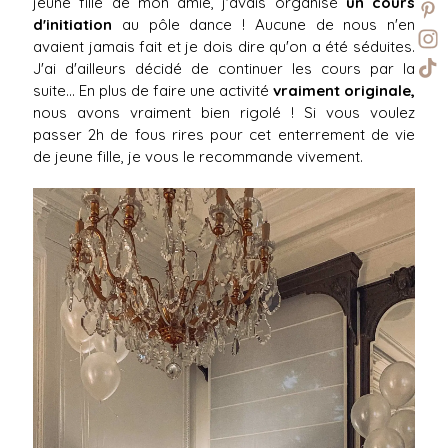
jeune fille de mon amie, j'avais organisé
un cours
d'initiation
au pôle dance ! Aucune de nous n'en
avaient jamais fait et je dois dire qu'on a été séduites.
J'ai d'ailleurs décidé de continuer les cours par la
suite... En plus de faire une activité
vraiment originale,
nous avons vraiment bien rigolé ! Si vous voulez
passer 2h de fous rires pour cet enterrement de vie
de jeune fille, je vous le recommande vivement.