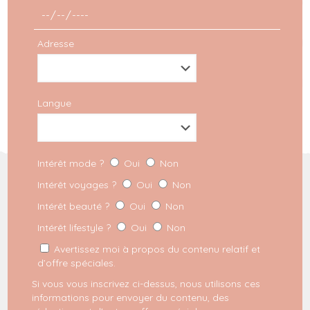
Adresse
Langue
Intérêt mode ?
Oui
Non
Intérêt voyages ?
Oui
Non
INSCRIPTION À LA NEWSLETTER
Intérêt beauté ?
Oui
Non
Intérêt lifestyle ?
Oui
Non
REJOIGNEZ LE MILKYGANG
Avertissez moi à propos du contenu relatif et
d’offre spéciales.
Dernières commandes
Si vous vous inscrivez ci-dessus, nous utilisons ces
Mode
informations pour envoyer du contenu, des
Voyage