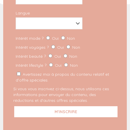
Langue
INSCRIPTION À LA NEWSLETTER
Intérêt mode ?
Oui
Non
REJOIGNEZ LE MILKYGANG
Intérêt voyages ?
Oui
Non
Intérêt beauté ?
Oui
Non
Dernières commandes
Mode
Intérêt lifestyle ?
Oui
Non
Voyage
Avertissez moi à propos du contenu relatif et
Lifestyle
d’offre spéciales.
Beauté
Espace pro
Si vous vous inscrivez ci-dessus, nous utilisons ces
Mentions légales
informations pour envoyer du contenu, des
Politique de confidentialité
réductions et d'autres offres spéciales.
Conditions générales
Disclaimer Affiliation
RECHERCHE